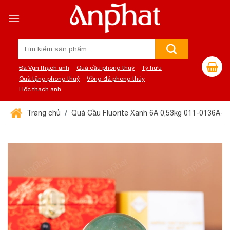
Chuyển
đến
nội
dung
Tìm
kiếm:
Đá Vụn thạch anh
Quả cầu phong thuỷ
Tỳ hưu
Quà tặng phong thuỷ
Vòng đá phong thủy
Hốc thạch anh
Trang chủ
Quả Cầu Fluorite Xanh 6A 0,53kg 011-0136A-0.