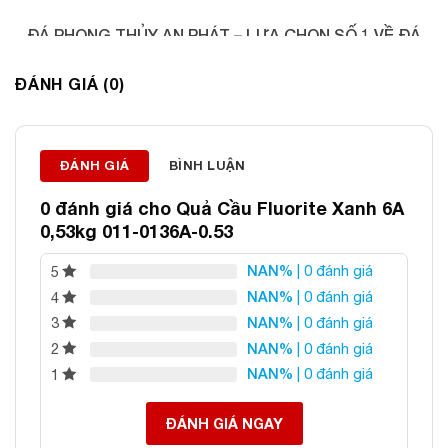
ĐÁ PHONG THỦY AN PHÁT – LỰA CHỌN SỐ 1 VỀ ĐÁ
PHONG THỦY
ĐÁNH GIÁ (0)
Địa chỉ: 60/69 Bùi Huy Bích, Hoàng Mai, Hà Nội
Điện thoại: 0982 627 166
Email:
daphongthuyanphat@gmail.com
ĐÁNH GIÁ
BÌNH LUẬN
0 đánh giá cho
Quả Cầu Fluorite Xanh 6A
0,53kg 011-0136A-0.53
NAN%
| 0 đánh giá
5
NAN%
| 0 đánh giá
4
NAN%
| 0 đánh giá
3
NAN%
| 0 đánh giá
2
NAN%
| 0 đánh giá
1
ĐÁNH GIÁ NGAY