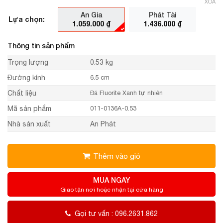
XÓA
An Gia
Phát Tài
Lựa chọn:
1.059.000
₫
1.436.000
₫
Thông tin sản phẩm
Trọng lượng
0.53 kg
Đường kính
6.5 cm
Chất liệu
Đá Fluorite Xanh tự nhiên
Mã sản phẩm
011-0136A-0.53
Nhà sản xuất
An Phát
Thêm vào giỏ
MUA NGAY
Giao tận nơi hoặc nhận tại cửa hàng
Gọi tư vấn : 096.2631.862