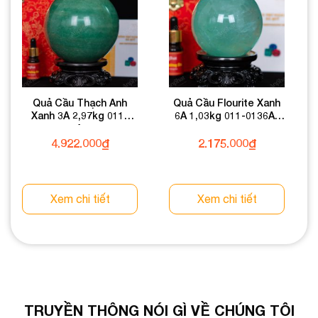
Quả Cầu Thạch Anh
Quả Cầu Flourite Xanh
Xanh 3A 2,97kg 011-
6A 1,03kg 011-0136A-
0933A-2,97
1,03
4.922.000
₫
2.175.000
₫
Xem chi tiết
Xem chi tiết
TRUYỀN THÔNG NÓI GÌ VỀ CHÚNG TÔI