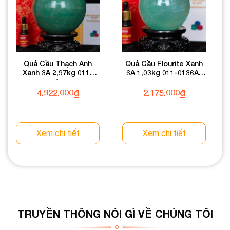
Quả Cầu Thạch Anh
Quả Cầu Flourite Xanh
Xanh 3A 2,97kg 011-
6A 1,03kg 011-0136A-
0933A-2,97
1,03
4.922.000
₫
2.175.000
₫
Xem chi tiết
Xem chi tiết
TRUYỀN THÔNG NÓI GÌ VỀ CHÚNG TÔI