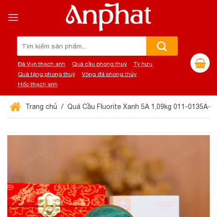
Chuyển
đến
nội
dung
Tìm
kiếm:
Đá Vụn thạch anh
Quả cầu phong thuỷ
Tỳ hưu
Quà tặng phong thuỷ
Vòng đá phong thủy
Hốc thạch anh
Trang chủ
Quả Cầu Fluorite Xanh 5A 1,09kg 011-0135A-1,