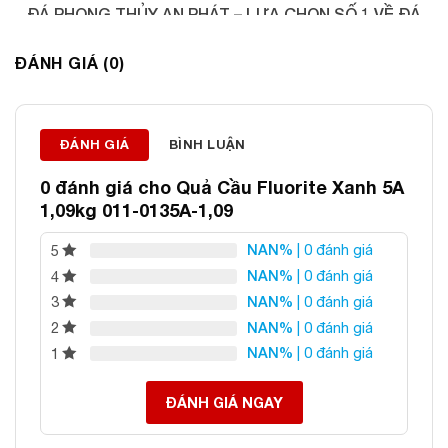
ĐÁ PHONG THỦY AN PHÁT – LỰA CHỌN SỐ 1 VỀ ĐÁ
PHONG THỦY
ĐÁNH GIÁ (0)
Địa chỉ: 60/69 Bùi Huy Bích, Hoàng Mai, Hà Nội
Điện thoại: 0982 627 166
Email:
daphongthuyanphat@gmail.com
ĐÁNH GIÁ
BÌNH LUẬN
0 đánh giá cho
Quả Cầu Fluorite Xanh 5A
1,09kg 011-0135A-1,09
NAN%
| 0 đánh giá
5
NAN%
| 0 đánh giá
4
NAN%
| 0 đánh giá
3
NAN%
| 0 đánh giá
2
NAN%
| 0 đánh giá
1
ĐÁNH GIÁ NGAY