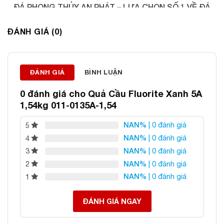
ĐÁ PHONG THỦY AN PHÁT – LỰA CHỌN SỐ 1 VỀ ĐÁ
PHONG THỦY
ĐÁNH GIÁ (0)
Địa chỉ: 60/69 Bùi Huy Bích, Hoàng Mai, Hà Nội
Điện thoại: 0982 627 166
Email:
daphongthuyanphat@gmail.com
ĐÁNH GIÁ
BÌNH LUẬN
0 đánh giá cho
Quả Cầu Fluorite Xanh 5A
1,54kg 011-0135A-1,54
NAN%
| 0 đánh giá
5
NAN%
| 0 đánh giá
4
NAN%
| 0 đánh giá
3
NAN%
| 0 đánh giá
2
NAN%
| 0 đánh giá
1
ĐÁNH GIÁ NGAY