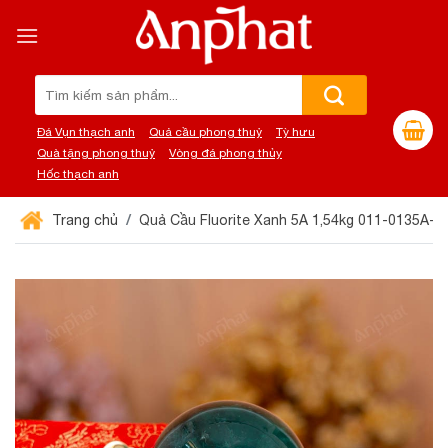
Chuyển
đến
nội
dung
Tìm
kiếm:
Đá Vụn thạch anh
Quả cầu phong thuỷ
Tỳ hưu
Quà tặng phong thuỷ
Vòng đá phong thủy
Hốc thạch anh
Trang chủ
Quả Cầu Fluorite Xanh 5A 1,54kg 011-0135A-1,