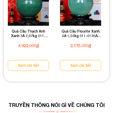
Quả Cầu Thạch Anh
Quả Cầu Flourite Xanh
Xanh 3A 2,97kg 011-
6A 1,03kg 011-0136A-
0933A-2,97
1,03
4.922.000
₫
2.175.000
₫
Xem chi tiết
Xem chi tiết
TRUYỀN THÔNG NÓI GÌ VỀ CHÚNG TÔI