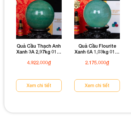
Quả Cầu Thạch Anh
Quả Cầu Flourite
Xanh 3A 2,97kg 011-
Xanh 6A 1,03kg 011-
0933A-2,97
0136A-1,03
4.922.000
₫
2.175.000
₫
Xem chi tiết
Xem chi tiết