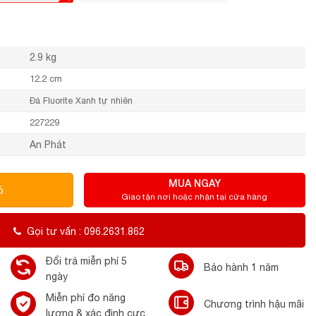
2.9 kg
12.2 cm
Đá Fluorite Xanh tự nhiên
227229
An Phát
MUA NGAY
ỏ
Giao tận nơi hoặc nhận tại cửa hàng
Gọi tư vấn : 096.2631.862
Đổi trả miễn phí 5
Bảo hành 1 năm
ngày
Miễn phí đo năng
Chương trình hậu mãi
lượng & xác định cực