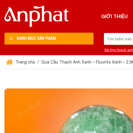
Chuyển
đến
GIỚI THIỆU
nội
dung
Tìm
DANH MỤC SẢN PHẨM
kiếm:
Đá Vụn thạch an
Trang chủ
Quả Cầu Thạch Anh Xanh – Fluorite Xanh – 2,