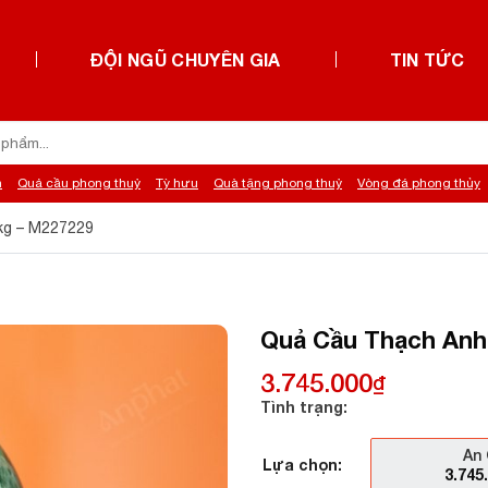
ĐỘI NGŨ CHUYÊN GIA
TIN TỨC
h
Quả cầu phong thuỷ
Tỳ hưu
Quà tặng phong thuỷ
Vòng đá phong thủy
9kg – M227229
Quả Cầu Thạch Anh 
3.745.000
₫
Tình trạng:
An 
Lựa chọn:
3.745