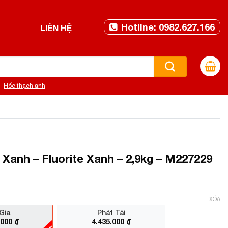
Hotline: 0982.627.166
LIÊN HỆ
Hốc thạch anh
Xanh – Fluorite Xanh – 2,9kg – M227229
XÓA
Gia
Phát Tài
.000
₫
4.435.000
₫