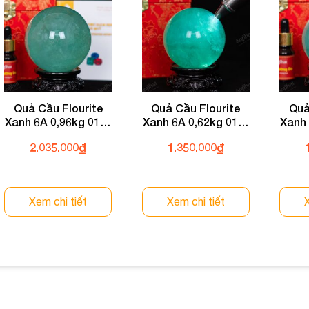
Quả Cầu Flourite
Quả Cầu Flourite
Quả
Xanh 6A 0,96kg 011-
Xanh 6A 0,62kg 011-
Xanh 
0136A-0,96
0136A-0,62
2.035.000
₫
1.350.000
₫
Xem chi tiết
Xem chi tiết