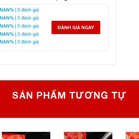
NAN%
| 0 đánh giá
Cầu Fluorite Xanh
NAN%
| 0 đánh giá
NAN%
| 0 đánh giá
ĐÁNH GIÁ NGAY
NAN%
| 0 đánh giá
 liên hệ:
NAN%
| 0 đánh giá
 CHỌN SỐ 1 VỀ ĐÁ PHONG THỦY
Bích, Hoàng Mai, Hà Nội
0982 627 166
yanphat@gmail.com
SẢN PHẨM TƯƠNG TỰ