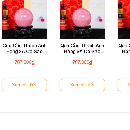
Quả Cầu Thạch Anh
Quả Cầu Thạch Anh
Quả 
Hồng 9A Có Sao
Hồng 9A Có Sao
Hồn
0,21kg 012-0769A-
0,21kg 012-0769A-
0,21
767.000
₫
767.000
₫
0,21
0,21
Xem chi tiết
Xem chi tiết