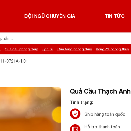
ĐỘI NGŨ CHUYÊN GIA
TIN TỨC
h
Quả cầu phong thuỷ
Tỳ hưu
Quà tặng phong thuỷ
Vòng đá phong thủy
011-0721A-1.01
Quả Cầu Thạch Anh 
Tình trạng:
Ship hàng toàn quốc
Hỗ trợ thanh toán