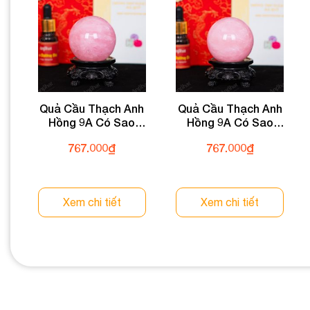
Quả Cầu Thạch Anh
Quả Cầu Thạch Anh
Hồng 9A Có Sao
Hồng 9A Có Sao
0,21kg 012-0769A-
0,21kg 012-0769A-
767.000
₫
767.000
₫
0,21
0,21
Xem chi tiết
Xem chi tiết