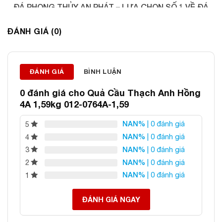
ĐÁ PHONG THỦY AN PHÁT – LỰA CHỌN SỐ 1 VỀ ĐÁ
PHONG THỦY
ĐÁNH GIÁ (0)
Địa chỉ: 60/69 Bùi Huy Bích, Hoàng Mai, Hà Nội
Điện thoại: 0982 627 166
Email:
daphongthuyanphat@gmail.com
ĐÁNH GIÁ
BÌNH LUẬN
0 đánh giá cho
Quả Cầu Thạch Anh Hồng
4A 1,59kg 012-0764A-1,59
NAN%
| 0 đánh giá
5
NAN%
| 0 đánh giá
4
NAN%
| 0 đánh giá
3
NAN%
| 0 đánh giá
2
NAN%
| 0 đánh giá
1
ĐÁNH GIÁ NGAY