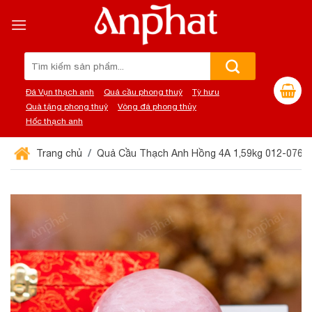
Chuyển
đến
nội
dung
Tìm
kiếm:
Đá Vụn thạch anh
Quả cầu phong thuỷ
Tỳ hưu
Quà tặng phong thuỷ
Vòng đá phong thủy
Hốc thạch anh
Trang chủ
Quả Cầu Thạch Anh Hồng 4A 1,59kg 012-0764