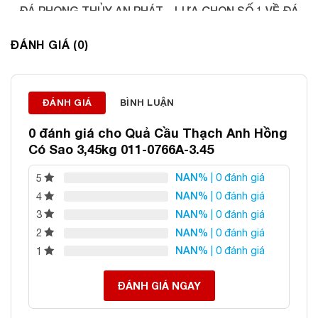
ĐÁ PHONG THỦY AN PHÁT – LỰA CHỌN SỐ 1 VỀ ĐÁ
PHONG THỦY
ĐÁNH GIÁ (0)
Địa chỉ: 60/69 Bùi Huy Bích, Hoàng Mai, Hà Nội
Điện thoại: 0982 627 166
Email:
daphongthuyanphat@gmail.com
ĐÁNH GIÁ
BÌNH LUẬN
0 đánh giá cho
Quả Cầu Thạch Anh Hồng
Có Sao 3,45kg 011-0766A-3.45
NAN%
| 0 đánh giá
5
NAN%
| 0 đánh giá
4
NAN%
| 0 đánh giá
3
NAN%
| 0 đánh giá
2
NAN%
| 0 đánh giá
1
ĐÁNH GIÁ NGAY