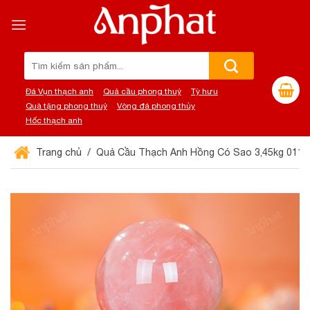
Chuyển
đến
nội
dung
Tìm
kiếm:
Đá Vụn thạch anh
Quả cầu phong thuỷ
Tỳ hưu
Quà tặng phong thuỷ
Vòng đá phong thủy
Hốc thạch anh
Trang chủ
Quả Cầu Thạch Anh Hồng Có Sao 3,45kg 011-