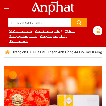
Chuyển
đến
nội
dung
Tìm
kiếm:
Đá Vụn thạch anh
Quả cầu phong thuỷ
Tỳ hưu
Quà tặng phong thuỷ
Vòng đá phong thủy
Hốc thạch anh
Trang chủ
Quả Cầu Thạch Anh Hồng 4A Có Sao 0,47kg 0