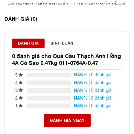
ĐÁ PHONG THỦY AN PHÁT – LỰA CHỌN SỐ 1 VỀ ĐÁ
PHONG THỦY
ĐÁNH GIÁ (0)
Địa chỉ: 60/69 Bùi Huy Bích, Hoàng Mai, Hà Nội
Điện thoại: 0982 627 166
Email:
daphongthuyanphat@gmail.com
ĐÁNH GIÁ
BÌNH LUẬN
0 đánh giá cho
Quả Cầu Thạch Anh Hồng
4A Có Sao 0,47kg 011-0764A-0.47
NAN%
| 0 đánh giá
5
NAN%
| 0 đánh giá
4
NAN%
| 0 đánh giá
3
NAN%
| 0 đánh giá
2
NAN%
| 0 đánh giá
1
ĐÁNH GIÁ NGAY