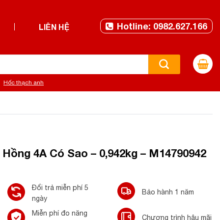
Hotline: 0982.627.166
LIÊN HỆ
Hốc thạch anh
 Hồng 4A Có Sao – 0,942kg – M14790942
Đổi trả miễn phí 5
Bảo hành 1 năm
ngày
Miễn phí đo năng
Chương trình hậu mãi