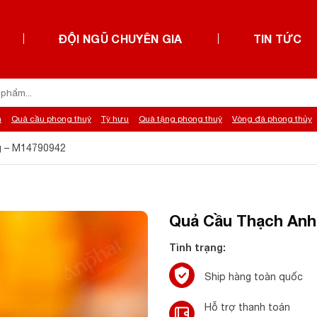
ĐỘI NGŨ CHUYÊN GIA
TIN TỨC
h
Quả cầu phong thuỷ
Tỳ hưu
Quà tặng phong thuỷ
Vòng đá phong thủy
g – M14790942
Quả Cầu Thạch Anh
Tình trạng:
Ship hàng toàn quốc
Hỗ trợ thanh toán