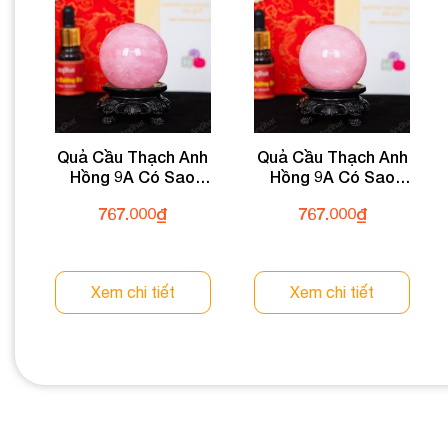
Quả Cầu Thạch Anh
Quả Cầu Thạch Anh
Hồng 9A Có Sao
Hồng 9A Có Sao
0,21kg 012-0769A-
0,21kg 012-0769A-
767.000
₫
767.000
₫
0,21
0,21
Xem chi tiết
Xem chi tiết