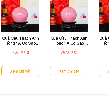
Quả Cầu Thạch Anh
Quả Cầu Thạch Anh
Quả 
Hồng 9A Có Sao
Hồng 9A Có Sao
Hồn
0,21kg 012-0769A-
0,21kg 012-0769A-
0,21
767.000
₫
767.000
₫
0,21
0,21
Xem chi tiết
Xem chi tiết