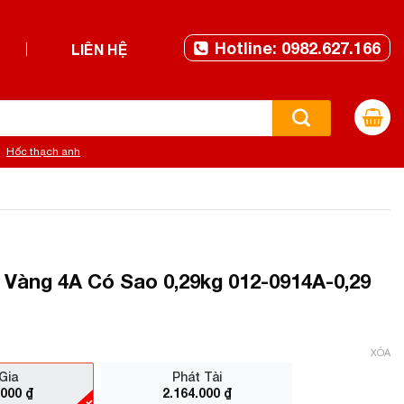
Hotline: 0982.627.166
LIÊN HỆ
Hốc thạch anh
Vàng 4A Có Sao 0,29kg 012-0914A-0,29
XÓA
Gia
Phát Tài
.000
₫
2.164.000
₫