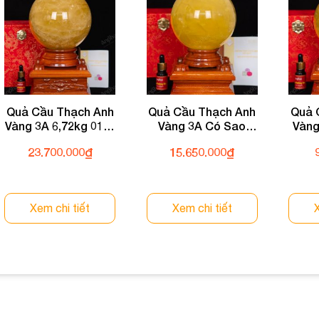
Quả Cầu Thạch Anh
Quả Cầu Thạch Anh
Quả 
Vàng 3A 6,72kg 011-
Vàng 3A Có Sao
Vàng
0913A-6,72
3,44kg 012-0913A-
23.700.000
₫
15.650.000
₫
3,44
Xem chi tiết
Xem chi tiết