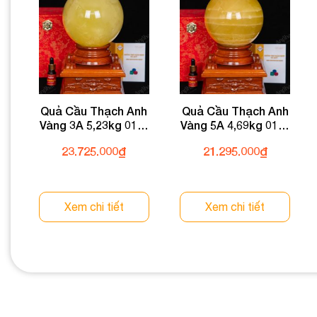
Quả Cầu Thạch Anh
Quả Cầu Thạch Anh
Vàng 3A 5,23kg 011-
Vàng 5A 4,69kg 011-
0913A-5,23
0915A-4,69
23.725.000
₫
21.295.000
₫
Xem chi tiết
Xem chi tiết