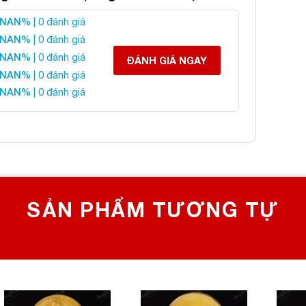
NAN%
| 0 đánh giá
u Thạch Anh Vàng 4A
NAN%
| 0 đánh giá
NAN%
| 0 đánh giá
ĐÁNH GIÁ NGAY
NAN%
| 0 đánh giá
 liên hệ:
NAN%
| 0 đánh giá
 CHỌN SỐ 1 VỀ ĐÁ PHONG THỦY
Bích, Hoàng Mai, Hà Nội
0982 627 166
yanphat@gmail.com
SẢN PHẨM TƯƠNG TỰ