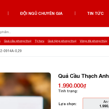
ĐỘI NGŨ CHUYÊN GIA
TIN TỨC
h
Quả cầu phong thuỷ
Tỳ hưu
Quà tặng phong thuỷ
Vòng đá phong thủy
12-0914A-0,29
Quả Cầu Thạch Anh 
1.990.000
₫
Tình trạng:
An 
Lựa chọn:
1.990