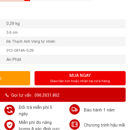
0.29 kg
5.6 cm
Đá Thạch Anh Vàng tự nhiên
012-0914A-0,29
An Phát
MUA NGAY
ỏ
Giao tận nơi hoặc nhận tại cửa hàng
Gọi tư vấn : 096.2631.862
Đổi trả miễn phí 5
Bảo hành 1 năm
ngày
Miễn phí đo năng
Chương trình hậu mãi
lượng & xác định cực