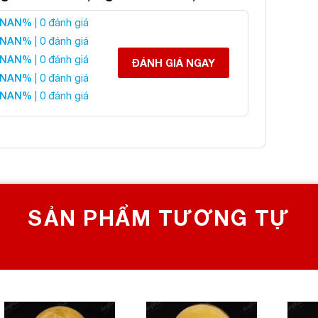
NAN%
| 0 đánh giá
u Thạch Anh Vàng 4A
NAN%
| 0 đánh giá
NAN%
| 0 đánh giá
ĐÁNH GIÁ NGAY
NAN%
| 0 đánh giá
 liên hệ:
NAN%
| 0 đánh giá
 CHỌN SỐ 1 VỀ ĐÁ PHONG THỦY
Bích, Hoàng Mai, Hà Nội
0982 627 166
yanphat@gmail.com
SẢN PHẨM TƯƠNG TỰ