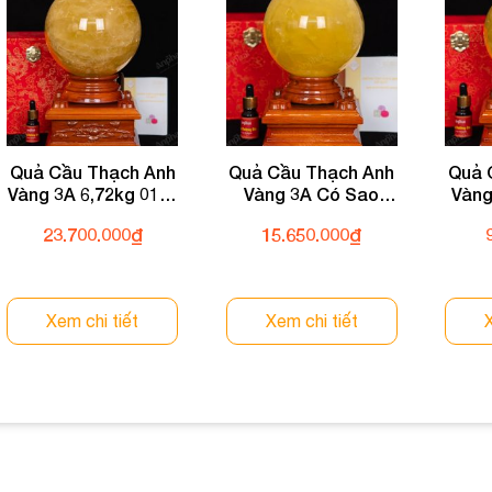
Quả Cầu Thạch Anh
Quả Cầu Thạch Anh
Quả 
Vàng 3A 6,72kg 011-
Vàng 3A Có Sao
Vàng
0913A-6,72
3,44kg 012-0913A-
23.700.000
₫
15.650.000
₫
3,44
Xem chi tiết
Xem chi tiết