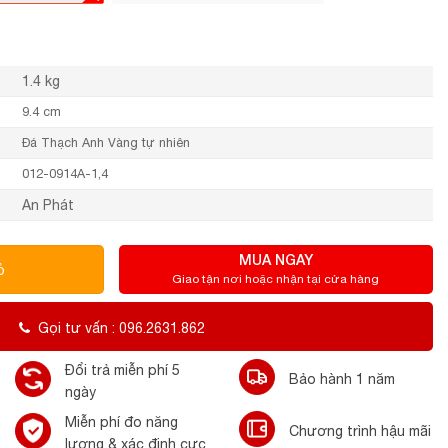
1.4 kg
9.4 cm
Đá Thạch Anh Vàng tự nhiên
012-0914A-1,4
An Phát
MUA NGAY
ỏ
Giao tận nơi hoặc nhận tại cửa hàng
Gọi tư vấn : 096.2631.862
Đổi trả miễn phí 5
Bảo hành 1 năm
ngày
Miễn phí đo năng
Chương trình hậu mãi
lượng & xác định cực