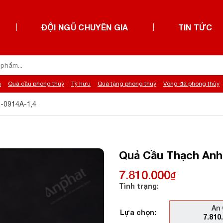
ĐỘI NGŨ CHUYÊN GIA
TIN TỨC
h
Quả cầu phong thuỷ
Tỳ hưu
Quà tặng phong thuỷ
Vòng đá phong thủy
-0914A-1,4
Quả Cầu Thạch Anh 
7.810.000
₫
Tình trạng:
An 
Lựa chọn:
7.810