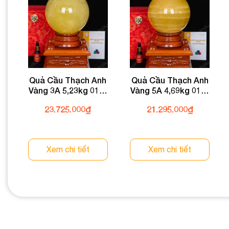
Quả Cầu Thạch Anh
Quả Cầu Thạch Anh
Vàng 3A 5,23kg 011-
Vàng 5A 4,69kg 011-
0913A-5,23
0915A-4,69
23.725.000
₫
21.295.000
₫
Xem chi tiết
Xem chi tiết