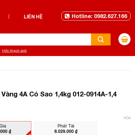
Hotline: 0982.627.166
LIÊN HỆ
Hốc thạch anh
Vàng 4A Có Sao 1,4kg 012-0914A-1,4
XÓA
Gia
Phát Tài
.000
₫
8.029.000
₫