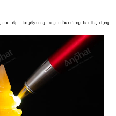
cao cấp + túi giấy sang trọng + dầu dưỡng đá + thiệp tặng