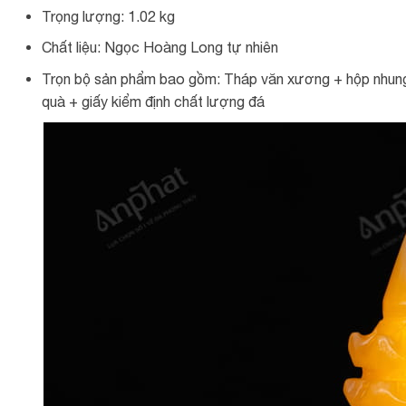
Trọng lượng: 1.02 kg
Chất liệu: Ngọc Hoàng Long tự nhiên
Trọn bộ sản phẩm bao gồm: Tháp văn xương + hộp nhung 
quà + giấy kiểm định chất lượng đá