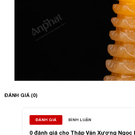
ĐÁNH GIÁ (0)
ĐÁNH GIÁ
BÌNH LUẬN
0 đánh giá cho
Tháp Văn Xương Ngọc H