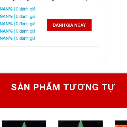
NAN%
| 0 đánh giá
ương Ngọc Hoàng Long 1A
NAN%
| 0 đánh giá
NAN%
| 0 đánh giá
ĐÁNH GIÁ NGAY
NAN%
| 0 đánh giá
NAN%
| 0 đánh giá
 liên hệ:
SẢN PHẨM TƯƠNG TỰ
 CHỌN SỐ 1 VỀ ĐÁ PHONG THỦY
Bích, Hoàng Mai, Hà Nội
0982 627 166
yanphat@gmail.com