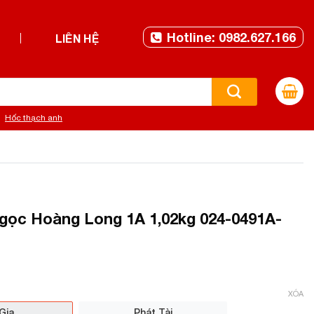
Hotline: 0982.627.166
LIÊN HỆ
Hốc thạch anh
ọc Hoàng Long 1A 1,02kg 024-0491A-
XÓA
Gia
Phát Tài