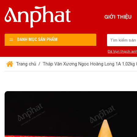
Chuyển
đến
GIỚI THIỆU
nội
dung
Tìm
DANH MỤC SẢN PHẨM
kiếm:
Đá Vụn thạch an
Trang chủ
Tháp Văn Xương Ngọc Hoàng Long 1A 1,02kg 