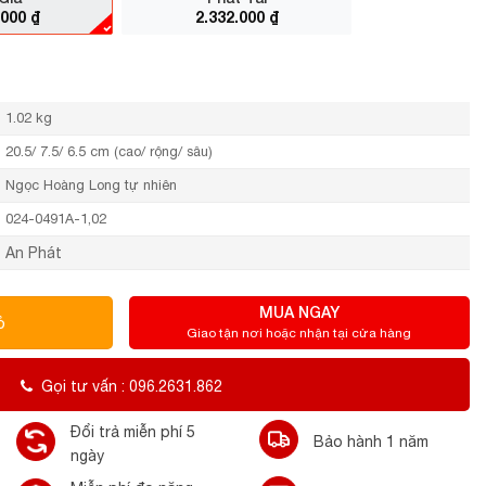
.000
₫
2.332.000
₫
1.02 kg
20.5/ 7.5/ 6.5 cm (cao/ rộng/ sâu)
Ngọc Hoàng Long tự nhiên
024-0491A-1,02
An Phát
MUA NGAY
ỏ
Giao tận nơi hoặc nhận tại cửa hàng
Gọi tư vấn : 096.2631.862
Đổi trả miễn phí 5
Bảo hành 1 năm
ngày