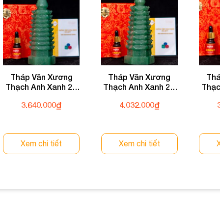
Tháp Văn Xương
Tháp Văn Xương
Thá
Thạch Anh Xanh 2A
Thạch Anh Xanh 2A
Thạc
0,89kg 024-0932A-
1,04kg 024-0932A-
0,73
3.640.000
₫
4.032.000
₫
0,89
1,04
Xem chi tiết
Xem chi tiết