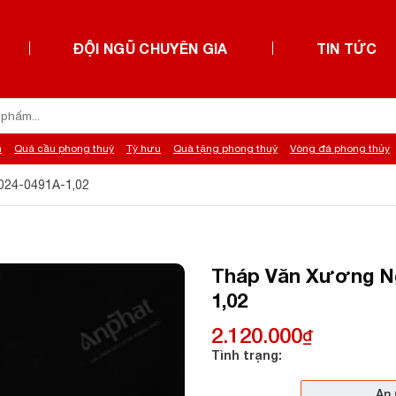
ĐỘI NGŨ CHUYÊN GIA
TIN TỨC
h
Quả cầu phong thuỷ
Tỳ hưu
Quà tặng phong thuỷ
Vòng đá phong thủy
024-0491A-1,02
Tháp Văn Xương Ng
1,02
2.120.000
₫
Tình trạng:
An 