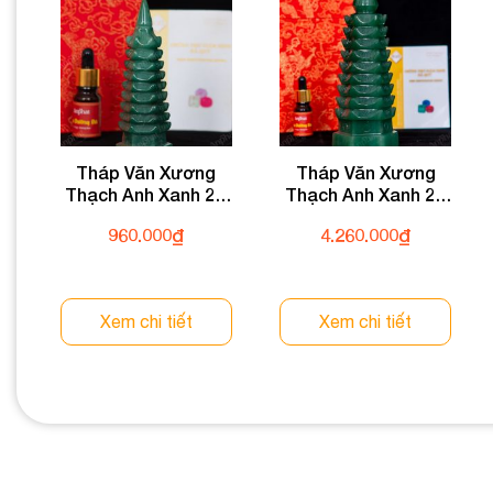
Tháp Văn Xương
Tháp Văn Xương
Thạch Anh Xanh 2A
Thạch Anh Xanh 2A
0,22kg 024-0932A-
1,1kg 024-0932A-1,1
960.000
₫
4.260.000
₫
0,22
Xem chi tiết
Xem chi tiết