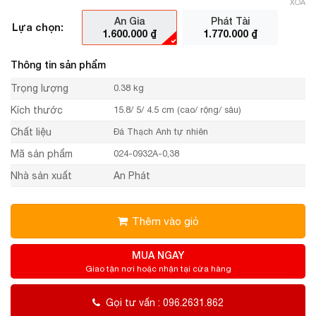
XÓA
An Gia
Phát Tài
Lựa chọn:
1.600.000
₫
1.770.000
₫
Thông tin sản phẩm
Trọng lượng
0.38 kg
Kích thước
15.8/ 5/ 4.5 cm (cao/ rộng/ sâu)
Chất liệu
Đá Thạch Anh tự nhiên
Mã sản phẩm
024-0932A-0,38
Nhà sản xuất
An Phát
Thêm vào giỏ
MUA NGAY
Giao tận nơi hoặc nhận tại cửa hàng
Gọi tư vấn : 096.2631.862