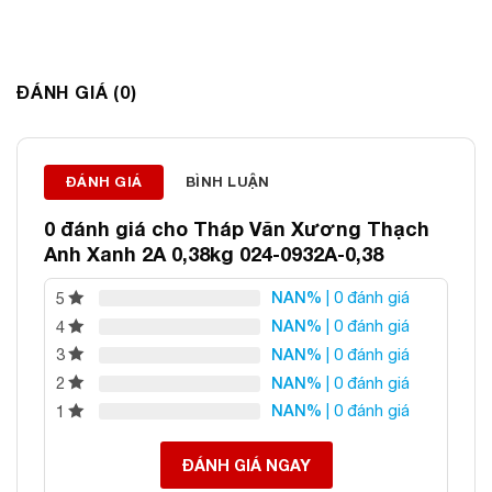
ĐÁNH GIÁ (0)
Thông tin liên hệ:
ĐÁNH GIÁ
BÌNH LUẬN
ĐÁ PHONG THỦY AN PHÁT – LỰA CHỌN SỐ 1 VỀ ĐÁ
0 đánh giá cho
Tháp Văn Xương Thạch
PHONG THỦY
Anh Xanh 2A 0,38kg 024-0932A-0,38
Địa chỉ: 60/69 Bùi Huy Bích, Hoàng Mai, Hà Nội
NAN%
| 0 đánh giá
5
Điện thoại: 0982 627 166
NAN%
| 0 đánh giá
4
Email:
daphongthuyanphat@gmail.com
NAN%
| 0 đánh giá
3
NAN%
| 0 đánh giá
2
NAN%
| 0 đánh giá
1
ĐÁNH GIÁ NGAY