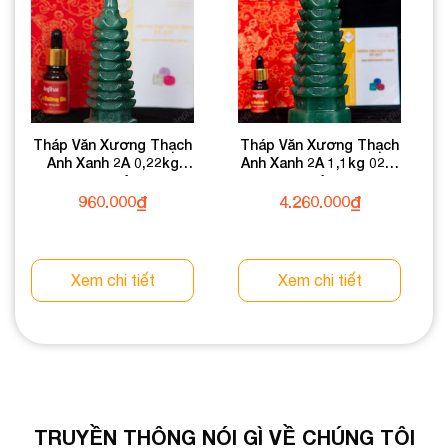
Tháp Văn Xương Thạch
Tháp Văn Xương Thạch
Anh Xanh 2A 0,22kg
Anh Xanh 2A 1,1kg 024-
024-0932A-0,22
0932A-1,1
960.000
₫
4.260.000
₫
Xem chi tiết
Xem chi tiết
TRUYỀN THÔNG NÓI GÌ VỀ CHÚNG TÔI