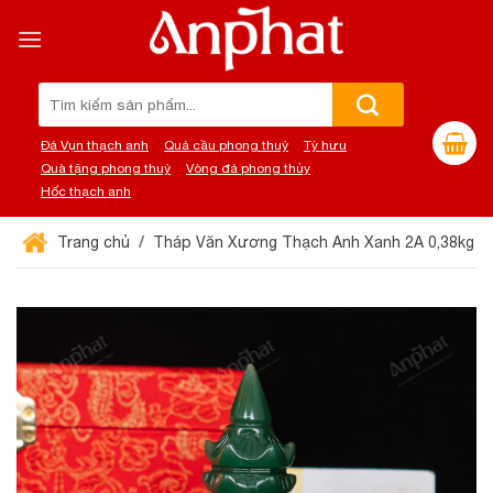
Chuyển
đến
nội
dung
Tìm
kiếm:
Đá Vụn thạch anh
Quả cầu phong thuỷ
Tỳ hưu
Quà tặng phong thuỷ
Vòng đá phong thủy
Hốc thạch anh
Trang chủ
Tháp Văn Xương Thạch Anh Xanh 2A 0,38kg 0