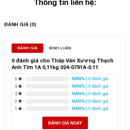
Thông tin liên hệ:
ĐÁ PHONG THỦY AN PHÁT – LỰA CHỌN SỐ 1 VỀ ĐÁ
ĐÁNH GIÁ (0)
PHONG THỦY
Địa chỉ: 60/69 Bùi Huy Bích, Hoàng Mai, Hà Nội
Điện thoại: 0982 627 166
Email:
daphongthuyanphat@gmail.com
ĐÁNH GIÁ
BÌNH LUẬN
0 đánh giá cho
Tháp Văn Xương Thạch
Anh Tím 1A 0,11kg 024-0791A-0.11
NAN%
| 0 đánh giá
5
NAN%
| 0 đánh giá
4
NAN%
| 0 đánh giá
3
NAN%
| 0 đánh giá
2
NAN%
| 0 đánh giá
1
ĐÁNH GIÁ NGAY