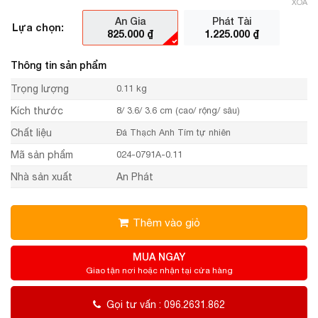
XÓA
An Gia
Phát Tài
Lựa chọn:
825.000
₫
1.225.000
₫
Thông tin sản phẩm
Trọng lượng
0.11 kg
Kích thước
8/ 3.6/ 3.6 cm (cao/ rộng/ sâu)
Chất liệu
Đá Thạch Anh Tím tự nhiên
Mã sản phẩm
024-0791A-0.11
Nhà sản xuất
An Phát
Thêm vào giỏ
MUA NGAY
Giao tận nơi hoặc nhận tại cửa hàng
Gọi tư vấn : 096.2631.862