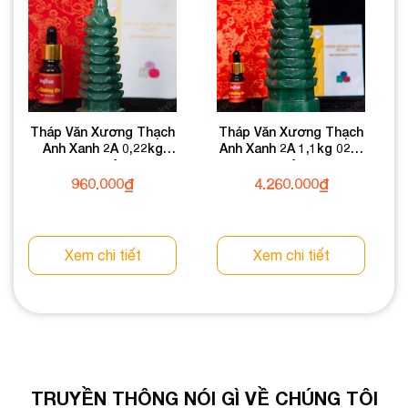
Tháp Văn Xương Thạch
Tháp Văn Xương Thạch
Anh Xanh 2A 0,22kg
Anh Xanh 2A 1,1kg 024-
024-0932A-0,22
0932A-1,1
960.000
₫
4.260.000
₫
Xem chi tiết
Xem chi tiết
TRUYỀN THÔNG NÓI GÌ VỀ CHÚNG TÔI