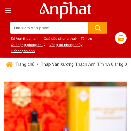
Chuyển
đến
nội
dung
Tìm
kiếm:
Đá Vụn thạch anh
Quả cầu phong thuỷ
Tỳ hưu
Quà tặng phong thuỷ
Vòng đá phong thủy
Hốc thạch anh
Trang chủ
Tháp Văn Xương Thạch Anh Tím 1A 0,11kg 02