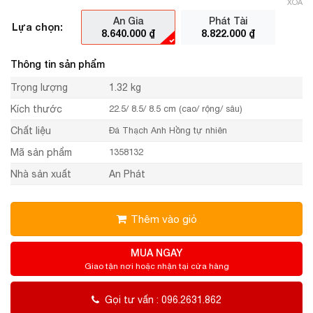
XÓA
An Gia
Phát Tài
Lựa chọn:
8.640.000
₫
8.822.000
₫
Thông tin sản phẩm
Trọng lượng
1.32 kg
Kích thước
22.5/ 8.5/ 8.5 cm (cao/ rộng/ sâu)
Chất liệu
Đá Thạch Anh Hồng tự nhiên
Mã sản phẩm
1358132
Nhà sản xuất
An Phát
Thêm vào giỏ
MUA NGAY
Giao tận nơi hoặc nhận tại cửa hàng
Gọi tư vấn : 096.2631.862