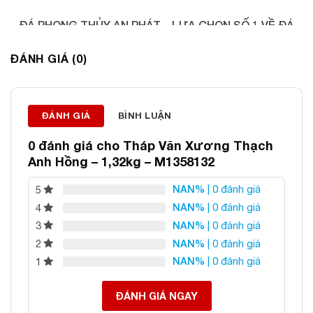
ĐÁ PHONG THỦY AN PHÁT – LỰA CHỌN SỐ 1 VỀ ĐÁ
PHONG THỦY
ĐÁNH GIÁ (0)
Địa chỉ: 60/69 Bùi Huy Bích, Hoàng Mai, Hà Nội
Điện thoại: 0982 627 166
Email:
daphongthuyanphat@gmail.com
ĐÁNH GIÁ
BÌNH LUẬN
0 đánh giá cho
Tháp Văn Xương Thạch
Anh Hồng – 1,32kg – M1358132
NAN%
| 0 đánh giá
5
NAN%
| 0 đánh giá
4
NAN%
| 0 đánh giá
3
NAN%
| 0 đánh giá
2
NAN%
| 0 đánh giá
1
ĐÁNH GIÁ NGAY