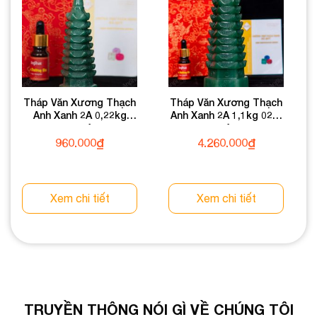
Tháp Văn Xương Thạch
Tháp Văn Xương Thạch
Anh Xanh 2A 0,22kg
Anh Xanh 2A 1,1kg 024-
024-0932A-0,22
0932A-1,1
960.000
₫
4.260.000
₫
Xem chi tiết
Xem chi tiết
TRUYỀN THÔNG NÓI GÌ VỀ CHÚNG TÔI