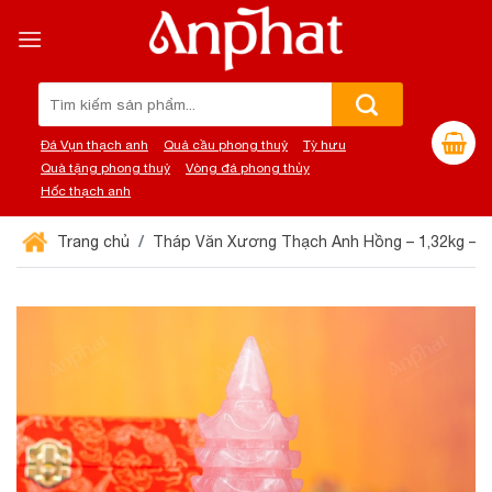
Chuyển
đến
nội
dung
Tìm
kiếm:
Đá Vụn thạch anh
Quả cầu phong thuỷ
Tỳ hưu
Quà tặng phong thuỷ
Vòng đá phong thủy
Hốc thạch anh
Trang chủ
Tháp Văn Xương Thạch Anh Hồng – 1,32kg – 