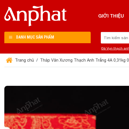
Chuyển
đến
GIỚI THIỆU
nội
dung
Tìm
DANH MỤC SẢN PHẨM
kiếm:
Đá Vụn thạch an
Trang chủ
Tháp Văn Xương Thạch Anh Trắng 4A 0,31kg 