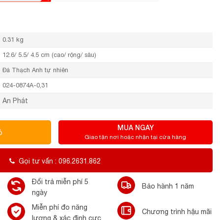
0.31 kg
12.6/ 5.5/ 4.5 cm (cao/ rộng/ sâu)
Đá Thạch Anh tự nhiên
024-0874A-0,31
An Phát
MUA NGAY
ỏ
Giao tận nơi hoặc nhận tại cửa hàng
Gọi tư vấn : 096.2631.862
Đổi trả miễn phí 5
Bảo hành 1 năm
ngày
Miễn phí đo năng
Chương trình hậu mãi
lượng & xác định cực