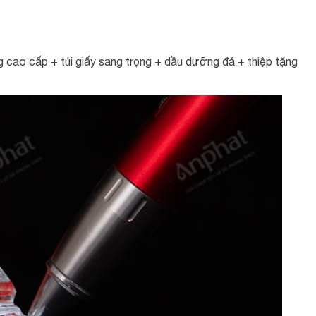
cao cấp + túi giấy sang trọng + dầu dưỡng đá + thiệp tặng