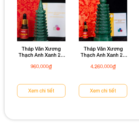
Tháp Văn Xương
Tháp Văn Xương
Thạch Anh Xanh 2A
Thạch Anh Xanh 2A
0,22kg 024-0932A-
1,1kg 024-0932A-1,1
960.000
₫
4.260.000
₫
0,22
Xem chi tiết
Xem chi tiết