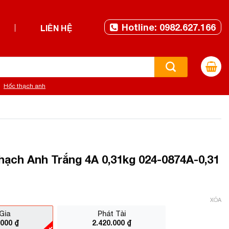
Hotline: 0982.627.166
LIÊN HỆ
Hốc thạch anh
ch Anh Trắng 4A 0,31kg 024-0874A-0,31
XÓA
Gia
Phát Tài
.000
₫
2.420.000
₫