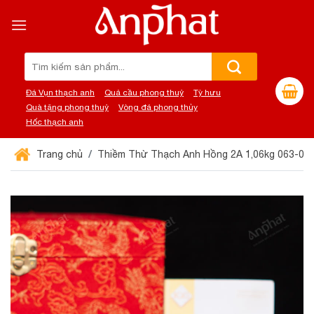
Chuyển
đến
nội
dung
Tìm
kiếm:
Đá Vụn thạch anh
Quả cầu phong thuỷ
Tỳ hưu
Quà tặng phong thuỷ
Vòng đá phong thủy
Hốc thạch anh
Trang chủ
Thiềm Thừ Thạch Anh Hồng 2A 1,06kg 063-07