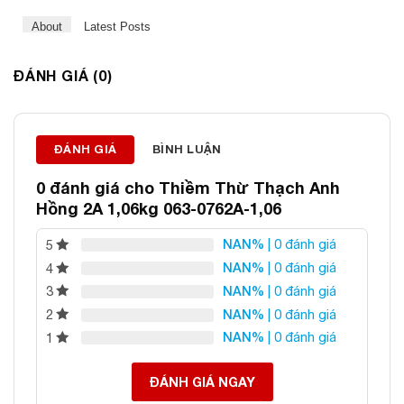
About
Latest Posts
ĐÁNH GIÁ (0)
ĐÁNH GIÁ
BÌNH LUẬN
Thông tin liên hệ:
0 đánh giá cho
Thiềm Thừ Thạch Anh
Hồng 2A 1,06kg 063-0762A-1,06
ĐÁ PHONG THỦY AN PHÁT – LỰA CHỌN SỐ 1 VỀ ĐÁ
PHONG THỦY
NAN%
| 0 đánh giá
5
Địa chỉ: 60/69 Bùi Huy Bích, Hoàng Mai, Hà Nội
NAN%
| 0 đánh giá
4
NAN%
| 0 đánh giá
Điện thoại: 0982 627 166
3
NAN%
| 0 đánh giá
Email:
daphongthuyanphat@gmail.com
2
NAN%
| 0 đánh giá
1
ĐÁNH GIÁ NGAY