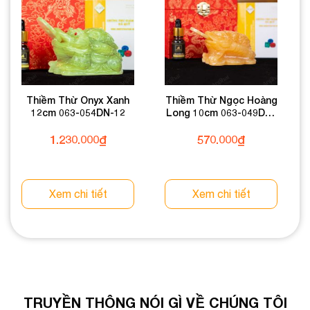
Thiềm Thừ Onyx Xanh
Thiềm Thừ Ngọc Hoàng
12cm 063-054DN-12
Long 10cm 063-049DN-
10
1.230.000
₫
570.000
₫
Xem chi tiết
Xem chi tiết
TRUYỀN THÔNG NÓI GÌ VỀ CHÚNG TÔI