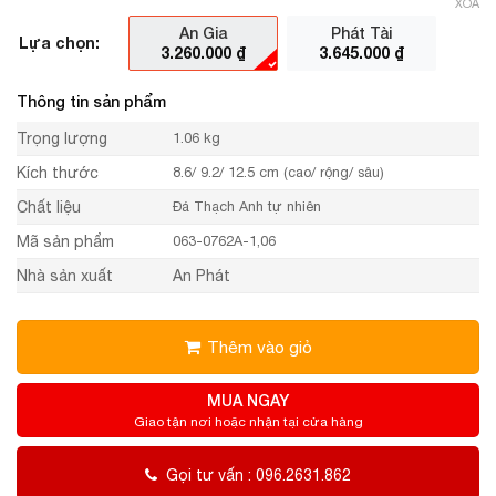
XÓA
An Gia
Phát Tài
Lựa chọn:
3.260.000
₫
3.645.000
₫
Thông tin sản phẩm
Trọng lượng
1.06 kg
Kích thước
8.6/ 9.2/ 12.5 cm (cao/ rộng/ sâu)
Chất liệu
Đá Thạch Anh tự nhiên
Mã sản phẩm
063-0762A-1,06
Nhà sản xuất
An Phát
Thêm vào giỏ
MUA NGAY
Giao tận nơi hoặc nhận tại cửa hàng
Gọi tư vấn : 096.2631.862