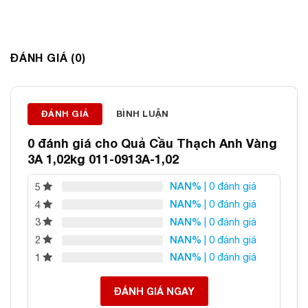
ĐÁNH GIÁ (0)
Thông tin liên hệ:
ĐÁNH GIÁ
BÌNH LUẬN
ĐÁ PHONG THỦY AN PHÁT – LỰA CHỌN SỐ 1 VỀ ĐÁ
PHONG THỦY
0 đánh giá cho
Quả Cầu Thạch Anh Vàng
Địa chỉ: 60/69 Bùi Huy Bích, Hoàng Mai, Hà Nội
3A 1,02kg 011-0913A-1,02
Điện thoại: 0982 627 166
NAN%
| 0 đánh giá
5
Email:
daphongthuyanphat@gmail.com
NAN%
| 0 đánh giá
4
NAN%
| 0 đánh giá
3
NAN%
| 0 đánh giá
2
NAN%
| 0 đánh giá
1
ĐÁNH GIÁ NGAY