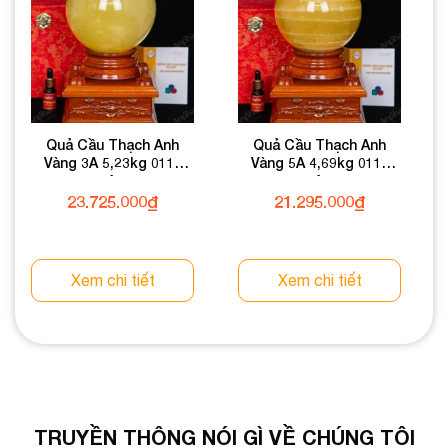
Quả Cầu Thạch Anh
Quả Cầu Thạch Anh
Vàng 3A 5,23kg 011-
Vàng 5A 4,69kg 011-
0913A-5,23
0915A-4,69
23.725.000
₫
21.295.000
₫
Xem chi tiết
Xem chi tiết
TRUYỀN THÔNG NÓI GÌ VỀ CHÚNG TÔI