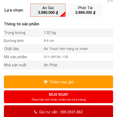
XÓA
An Gia
Phát Tài
Lựa chọn:
3.680.000
₫
3.899.000
₫
Thông tin sản phẩm
Trọng lượng
1.02 kg
Đường kính
8.6 cm
Chất liệu
Đá Thạch Anh Vàng tự nhiên
Mã sản phẩm
011-0913A-1,02
Nhà sản xuất
An Phát
Thêm vào giỏ
MUA NGAY
Giao tận nơi hoặc nhận tại cửa hàng
Gọi tư vấn : 096.2631.862