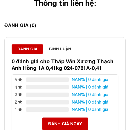
Thông tin liên hệ:
ĐÁ PHONG THỦY AN PHÁT – LỰA CHỌN SỐ 1 VỀ ĐÁ
ĐÁNH GIÁ (0)
PHONG THỦY
Địa chỉ: 60/69 Bùi Huy Bích, Hoàng Mai, Hà Nội
Điện thoại: 0982 627 166
Email:
daphongthuyanphat@gmail.com
ĐÁNH GIÁ
BÌNH LUẬN
0 đánh giá cho
Tháp Văn Xương Thạch
Anh Hồng 1A 0,41kg 024-0761A-0,41
NAN%
| 0 đánh giá
5
NAN%
| 0 đánh giá
4
NAN%
| 0 đánh giá
3
NAN%
| 0 đánh giá
2
NAN%
| 0 đánh giá
1
ĐÁNH GIÁ NGAY