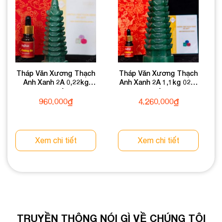
Tháp Văn Xương Thạch
Tháp Văn Xương Thạch
Anh Xanh 2A 0,22kg
Anh Xanh 2A 1,1kg 024-
024-0932A-0,22
0932A-1,1
960.000
₫
4.260.000
₫
Xem chi tiết
Xem chi tiết
TRUYỀN THÔNG NÓI GÌ VỀ CHÚNG TÔI