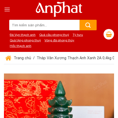
Chuyển
đến
nội
dung
Tìm
kiếm:
Đá Vụn thạch anh
Quả cầu phong thuỷ
Tỳ hưu
Quà tặng phong thuỷ
Vòng đá phong thủy
Hốc thạch anh
Trang chủ
Tháp Văn Xương Thạch Anh Xanh 2A 0,4kg 02