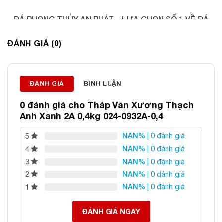
ĐÁ PHONG THỦY AN PHÁT – LỰA CHỌN SỐ 1 VỀ ĐÁ
PHONG THỦY
ĐÁNH GIÁ (0)
Địa chỉ: 60/69 Bùi Huy Bích, Hoàng Mai, Hà Nội
Điện thoại: 0982 627 166
Email:
daphongthuyanphat@gmail.com
ĐÁNH GIÁ
BÌNH LUẬN
0 đánh giá cho
Tháp Văn Xương Thạch
Anh Xanh 2A 0,4kg 024-0932A-0,4
NAN%
| 0 đánh giá
5
NAN%
| 0 đánh giá
4
NAN%
| 0 đánh giá
3
NAN%
| 0 đánh giá
2
NAN%
| 0 đánh giá
1
ĐÁNH GIÁ NGAY