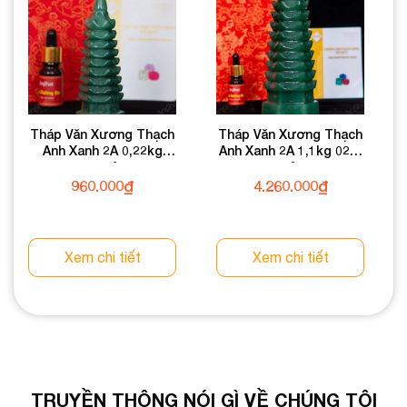
Tháp Văn Xương Thạch
Tháp Văn Xương Thạch
Anh Xanh 2A 0,22kg
Anh Xanh 2A 1,1kg 024-
024-0932A-0,22
0932A-1,1
960.000
₫
4.260.000
₫
Xem chi tiết
Xem chi tiết
TRUYỀN THÔNG NÓI GÌ VỀ CHÚNG TÔI