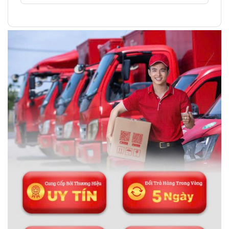
Thông tin liên hệ:
ĐÁ PHONG THỦY AN PHÁT – LỰA CHỌN SỐ 1 VỀ ĐÁ
PHONG THỦY
Địa chỉ: 60/69 Bùi Huy Bích, Hoàng Mai, Hà Nội
Điện thoại: 0982 627 166
Email:
daphongthuyanphat@gmail.com