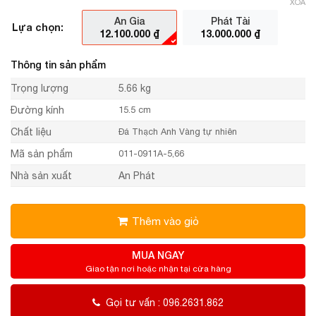
XÓA
An Gia
Phát Tài
Lựa chọn:
12.100.000
₫
13.000.000
₫
Thông tin sản phẩm
Trọng lượng
5.66 kg
Đường kính
15.5 cm
Chất liệu
Đá Thạch Anh Vàng tự nhiên
Mã sản phẩm
011-0911A-5,66
Nhà sản xuất
An Phát
Thêm vào giỏ
MUA NGAY
Giao tận nơi hoặc nhận tại cửa hàng
Gọi tư vấn : 096.2631.862