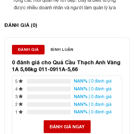
rộng các mối quan hệ tốt đẹp. Đây là biểu tượng
được nhiều doanh nhân và người làm quản lý lựa
chọn để nuôi dưỡng tư duy sáng suốt và sự nghiệp
hanh thông.
ĐÁNH GIÁ (0)
Vị trí đặt
: Nên đặt quả cầu tại bàn làm việc, phòng
khách, phòng họp hoặc quầy lễ tân để tăng cường
sinh khí và tạo điểm nhấn sang trọng cho không gian.
ĐÁNH GIÁ
BÌNH LUẬN
Ưu tiên đặt ở vị trí sạch sẽ, cao ráo và phù hợp với
0 đánh giá cho
Quả Cầu Thạch Anh Vàng
cung vị phong thủy của gia chủ để phát huy tối đa ý
1A 5,66kg 011-0911A-5,66
nghĩa.
NAN%
| 0 đánh giá
5
NAN%
| 0 đánh giá
4
About
Latest Posts
NAN%
| 0 đánh giá
3
NAN%
| 0 đánh giá
2
NAN%
| 0 đánh giá
1
ĐÁNH GIÁ NGAY