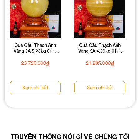
Quả Cầu Thạch Anh
Quả Cầu Thạch Anh
Vàng 3A 5,23kg 011-
Vàng 5A 4,69kg 011-
0913A-5,23
0915A-4,69
23.725.000
₫
21.295.000
₫
Xem chi tiết
Xem chi tiết
TRUYỀN THÔNG NÓI GÌ VỀ CHÚNG TÔI