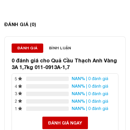
ĐÁNH GIÁ (0)
Thông tin liên hệ:
ĐÁNH GIÁ
BÌNH LUẬN
ĐÁ PHONG THỦY AN PHÁT – LỰA CHỌN SỐ 1 VỀ ĐÁ
PHONG THỦY
0 đánh giá cho
Quả Cầu Thạch Anh Vàng
Địa chỉ: 60/69 Bùi Huy Bích, Hoàng Mai, Hà Nội
3A 1,7kg 011-0913A-1,7
Điện thoại: 0982 627 166
NAN%
| 0 đánh giá
5
Email:
daphongthuyanphat@gmail.com
NAN%
| 0 đánh giá
4
NAN%
| 0 đánh giá
3
NAN%
| 0 đánh giá
2
NAN%
| 0 đánh giá
1
ĐÁNH GIÁ NGAY