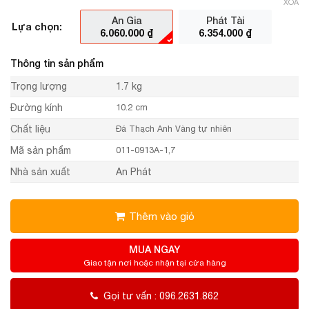
XÓA
An Gia
Phát Tài
Lựa chọn:
6.060.000
₫
6.354.000
₫
Thông tin sản phẩm
Trọng lượng
1.7 kg
Đường kính
10.2 cm
Chất liệu
Đá Thạch Anh Vàng tự nhiên
Mã sản phẩm
011-0913A-1,7
Nhà sản xuất
An Phát
Thêm vào giỏ
MUA NGAY
Giao tận nơi hoặc nhận tại cửa hàng
Gọi tư vấn : 096.2631.862