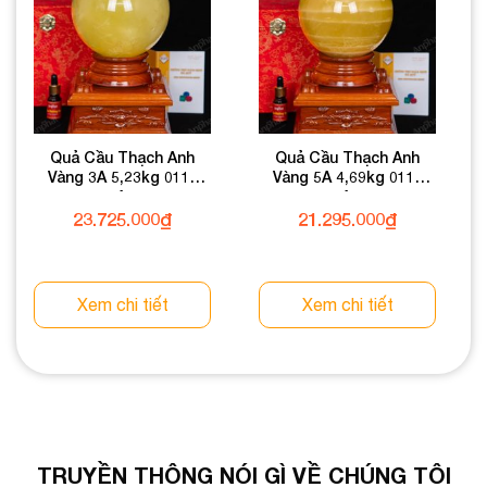
Quả Cầu Thạch Anh
Quả Cầu Thạch Anh
Vàng 3A 5,23kg 011-
Vàng 5A 4,69kg 011-
0913A-5,23
0915A-4,69
23.725.000
₫
21.295.000
₫
Xem chi tiết
Xem chi tiết
TRUYỀN THÔNG NÓI GÌ VỀ CHÚNG TÔI