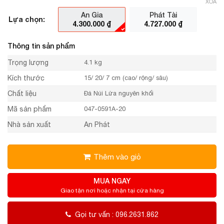
XÓA
An Gia
Phát Tài
Lựa chọn:
4.300.000
₫
4.727.000
₫
Thông tin sản phẩm
Trọng lượng
4.1 kg
Kích thước
15/ 20/ 7 cm (cao/ rộng/ sâu)
Chất liệu
Đá Núi Lửa nguyên khối
Mã sản phẩm
047-0591A-20
Nhà sản xuất
An Phát
Thêm vào giỏ
MUA NGAY
Giao tận nơi hoặc nhận tại cửa hàng
Gọi tư vấn : 096.2631.862