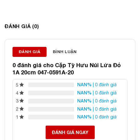
ĐÁNH GIÁ (0)
Thông tin liên hệ:
ĐÁNH GIÁ
BÌNH LUẬN
ĐÁ PHONG THỦY AN PHÁT – LỰA CHỌN SỐ 1 VỀ ĐÁ
0 đánh giá cho
Cặp Tỳ Hưu Núi Lửa Đỏ
PHONG THỦY
1A 20cm 047-0591A-20
Địa chỉ: 60/69 Bùi Huy Bích, Hoàng Mai, Hà Nội
NAN%
| 0 đánh giá
5
Điện thoại: 0982 627 166
NAN%
| 0 đánh giá
4
Email:
daphongthuyanphat@gmail.com
NAN%
| 0 đánh giá
3
NAN%
| 0 đánh giá
2
NAN%
| 0 đánh giá
1
ĐÁNH GIÁ NGAY