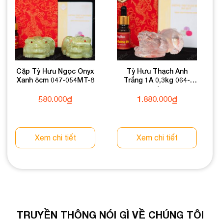
Cặp Tỳ Hưu Ngọc Onyx
Tỳ Hưu Thạch Anh
Xanh 8cm 047-054MT-8
Trắng 1A 0,3kg 064-
0891A-0,3
580.000
₫
1.880.000
₫
Xem chi tiết
Xem chi tiết
TRUYỀN THÔNG NÓI GÌ VỀ CHÚNG TÔI