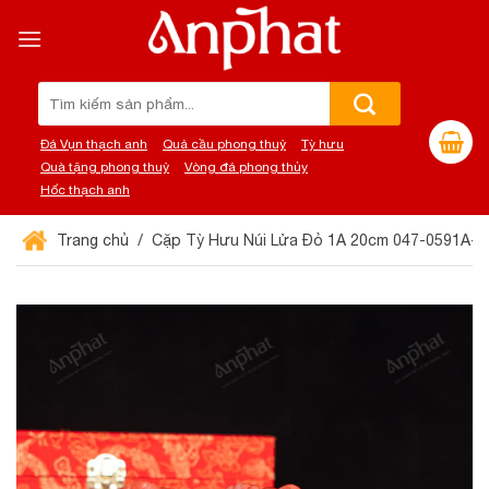
Chuyển
đến
nội
dung
Tìm
kiếm:
Đá Vụn thạch anh
Quả cầu phong thuỷ
Tỳ hưu
Quà tặng phong thuỷ
Vòng đá phong thủy
Hốc thạch anh
Trang chủ
Cặp Tỳ Hưu Núi Lửa Đỏ 1A 20cm 047-0591A-2