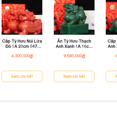
Cặp Tỳ Hưu Núi Lửa
Ấn Tỳ Hưu Thạch
Cặp 
Đỏ 1A 20cm 047-
Anh Xanh 1A 16cm
Anh
0591A-20
133-0931A-16
04
4.300.000
₫
9.580.000
₫
Xem chi tiết
Xem chi tiết