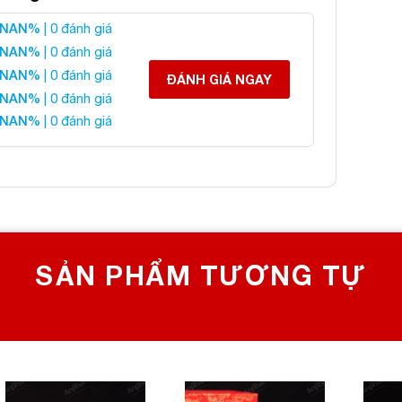
 Hưu Thạch Anh Hồng
NAN%
| 0 đánh giá
NAN%
| 0 đánh giá
NAN%
| 0 đánh giá
 liên hệ:
ĐÁNH GIÁ NGAY
NAN%
| 0 đánh giá
NAN%
| 0 đánh giá
 CHỌN SỐ 1 VỀ ĐÁ PHONG THỦY
Bích, Hoàng Mai, Hà Nội
0982 627 166
yanphat@gmail.com
SẢN PHẨM TƯƠNG TỰ