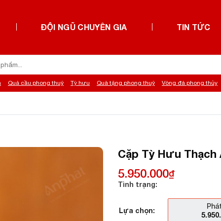
ĐỘI NGŨ CHUYÊN GIA
TIN TỨC
h
Quả cầu phong thuỷ
Tỳ hưu
Quà tặng phong thuỷ
Vòng đá phong thủy
Cặp Tỳ Hưu Thạch 
5.950.000
₫
Tình trạng:
Phát
Lựa chọn:
5.950