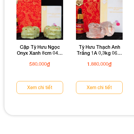
Cặp Tỳ Hưu Ngọc
Tỳ Hưu Thạch Anh
Onyx Xanh 8cm 047-
Trắng 1A 0,3kg 064-
054MT-8
0891A-0,3
580.000
₫
1.880.000
₫
Xem chi tiết
Xem chi tiết