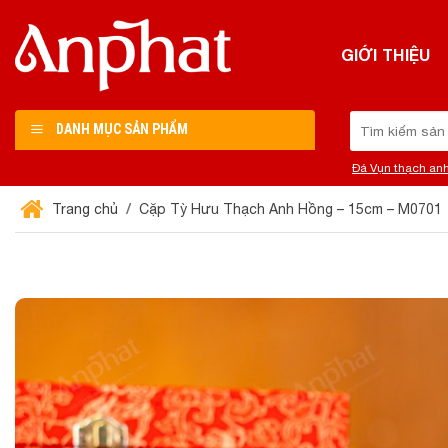
Chuyển
đến
GIỚI THIỆU
nội
dung
Tìm
DANH MỤC SẢN PHẨM
kiếm:
Đá Vụn thạch an
Trang chủ
Cặp Tỳ Hưu Thạch Anh Hồng – 15cm – M0701