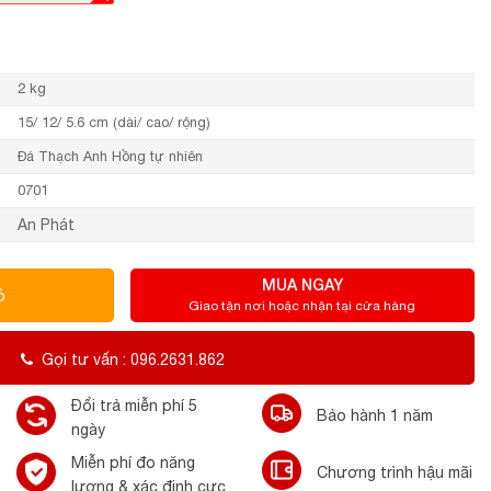
2 kg
15/ 12/ 5.6 cm (dài/ cao/ rộng)
Đá Thạch Anh Hồng tự nhiên
0701
An Phát
MUA NGAY
ỏ
Giao tận nơi hoặc nhận tại cửa hàng
Gọi tư vấn : 096.2631.862
Đổi trả miễn phí 5
Bảo hành 1 năm
ngày
Miễn phí đo năng
Chương trình hậu mãi
lượng & xác định cực