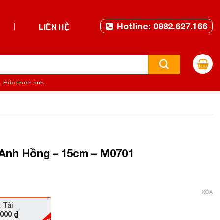
Hotline: 0982.627.166
LIÊN HỆ
Hốc thạch anh
Anh Hồng – 15cm – M0701
XÓA
 Tài
.000
₫