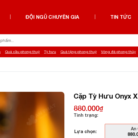
ĐỘI NGŨ CHUYÊN GIA
TIN TỨC
h
Quả cầu phong thuỷ
Tỳ hưu
Quà tặng phong thuỷ
Vòng đá phong thủy
Cặp Tỳ Hưu Onyx X
880.000
₫
Tình trạng:
An 
Lựa chọn:
880.