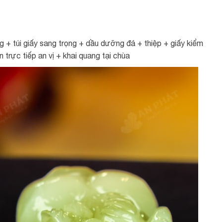
 + túi giấy sang trọng + dầu dưỡng đá + thiệp + giấy kiểm
trực tiếp an vị + khai quang tại chùa