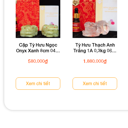
Cặp Tỳ Hưu Ngọc
Tỳ Hưu Thạch Anh
Onyx Xanh 8cm 047-
Trắng 1A 0,3kg 064-
054MT-8
0891A-0,3
580.000
₫
1.880.000
₫
Xem chi tiết
Xem chi tiết