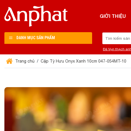
Chuyển
đến
GIỚI THIỆU
nội
dung
Tìm
DANH MỤC SẢN PHẨM
kiếm:
Đá Vụn thạch an
Trang chủ
Cặp Tỳ Hưu Onyx Xanh 10cm 047-054MT-10