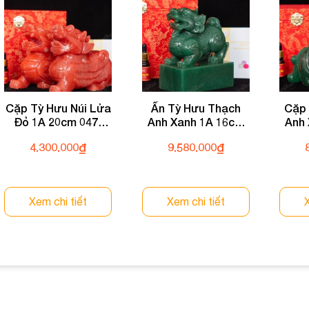
Cặp Tỳ Hưu Núi Lửa
Ấn Tỳ Hưu Thạch
Cặp 
Đỏ 1A 20cm 047-
Anh Xanh 1A 16cm
Anh
0591A-20
133-0931A-16
04
4.300.000
₫
9.580.000
₫
Xem chi tiết
Xem chi tiết