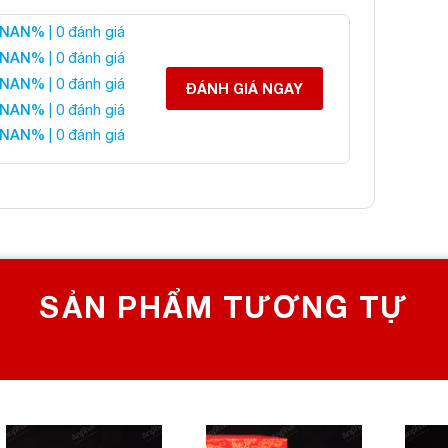
NAN%
| 0 đánh giá
 Tỳ Hưu Onyx Xanh
NAN%
| 0 đánh giá
NAN%
| 0 đánh giá
ĐÁNH GIÁ NGAY
NAN%
| 0 đánh giá
 liên hệ:
NAN%
| 0 đánh giá
 CHỌN SỐ 1 VỀ ĐÁ PHONG THỦY
Bích, Hoàng Mai, Hà Nội
0982 627 166
yanphat@gmail.com
SẢN PHẨM TƯƠNG TỰ