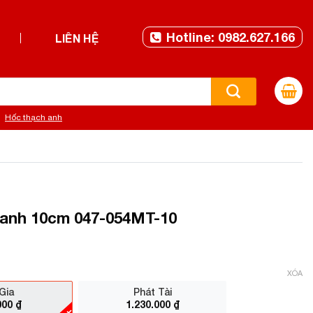
Hotline: 0982.627.166
LIÊN HỆ
Hốc thạch anh
anh 10cm 047-054MT-10
XÓA
Gia
Phát Tài
000
₫
1.230.000
₫