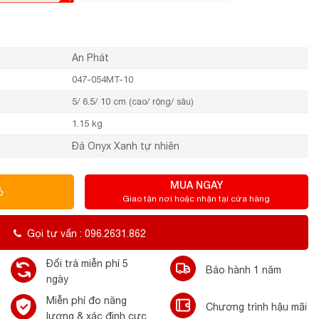
An Phát
047-054MT-10
5/ 6.5/ 10 cm (cao/ rộng/ sâu)
1.15 kg
Đá Onyx Xanh tự nhiên
MUA NGAY
ỏ
Giao tận nơi hoặc nhận tại cửa hàng
Gọi tư vấn : 096.2631.862
Đổi trả miễn phí 5
Bảo hành 1 năm
ngày
Miễn phí đo năng
Chương trình hậu mãi
lượng & xác định cực