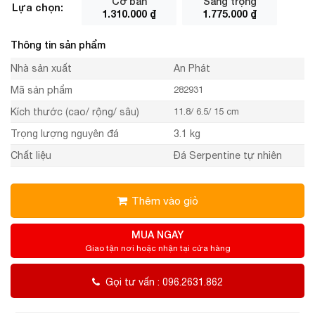
Cơ bản
Sang trọng
Lựa chọn:
1.310.000
₫
1.775.000
₫
Thông tin sản phẩm
Nhà sản xuất
An Phát
Mã sản phẩm
282931
Kích thước (cao/ rộng/ sâu)
11.8/ 6.5/ 15 cm
Trọng lượng nguyên đá
3.1 kg
Chất liệu
Đá Serpentine tự nhiên
Thêm vào giỏ
MUA NGAY
Giao tận nơi hoặc nhận tại cửa hàng
Gọi tư vấn : 096.2631.862