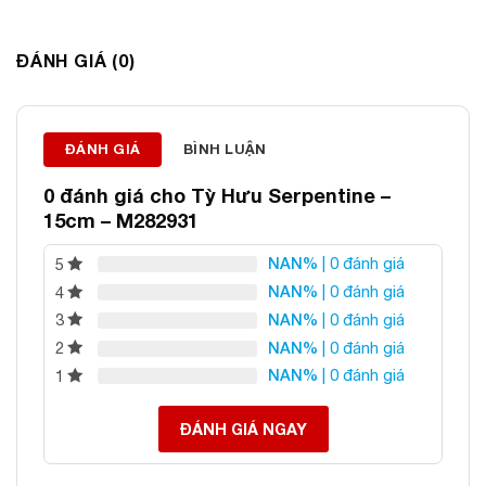
ĐÁ PHONG THỦY AN PHÁT – LỰA CHỌN SỐ 1 VỀ ĐÁ
ĐÁNH GIÁ (0)
PHONG THỦY
Địa chỉ: 60/69 Bùi Huy Bích, Hoàng Mai, Hà Nội
Điện thoại: 0982 627 166
Email:
daphongthuyanphat@gmail.com
ĐÁNH GIÁ
BÌNH LUẬN
0 đánh giá cho
Tỳ Hưu Serpentine –
15cm – M282931
NAN%
| 0 đánh giá
5
NAN%
| 0 đánh giá
4
NAN%
| 0 đánh giá
3
NAN%
| 0 đánh giá
2
NAN%
| 0 đánh giá
1
ĐÁNH GIÁ NGAY