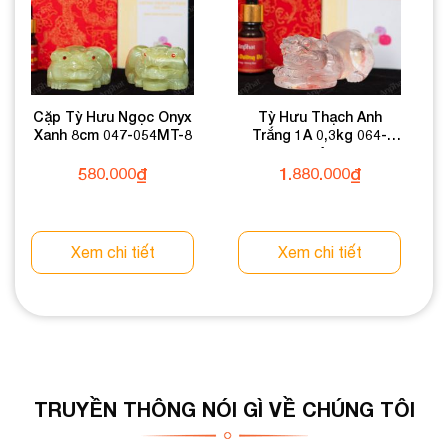
Cặp Tỳ Hưu Ngọc Onyx
Tỳ Hưu Thạch Anh
Xanh 8cm 047-054MT-8
Trắng 1A 0,3kg 064-
0891A-0,3
580.000
₫
1.880.000
₫
Xem chi tiết
Xem chi tiết
TRUYỀN THÔNG NÓI GÌ VỀ CHÚNG TÔI