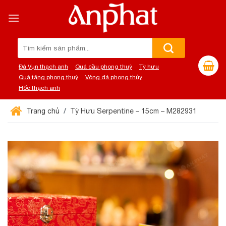
Chuyển
đến
nội
dung
Tìm
kiếm:
Đá Vụn thạch anh
Quả cầu phong thuỷ
Tỳ hưu
Quà tặng phong thuỷ
Vòng đá phong thủy
Hốc thạch anh
Trang chủ
Tỳ Hưu Serpentine – 15cm – M282931