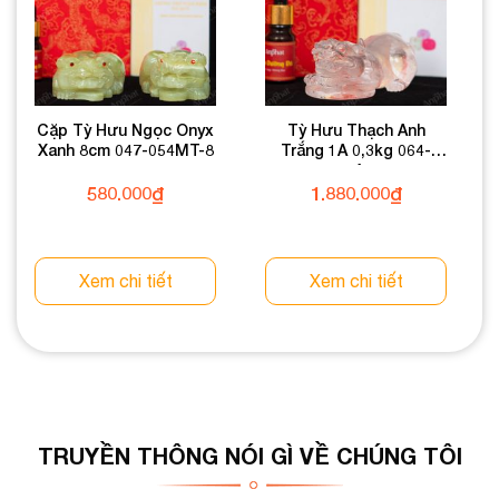
Cặp Tỳ Hưu Ngọc Onyx
Tỳ Hưu Thạch Anh
Xanh 8cm 047-054MT-8
Trắng 1A 0,3kg 064-
0891A-0,3
580.000
₫
1.880.000
₫
Xem chi tiết
Xem chi tiết
TRUYỀN THÔNG NÓI GÌ VỀ CHÚNG TÔI