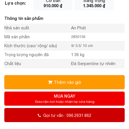
Cơ bản
Sang trọng
Lựa chọn:
910.000
₫
1.345.000
₫
Thông tin sản phẩm
Nhà sản xuất
An Phát
Mã sản phẩm
2830136
Kích thước (cao/ rộng/ sâu)
9/ 5.5/ 10 cm
Trọng lượng nguyên đá
1.36 kg
Chất liệu
Đá Serpentine tự nhiên
Thêm vào giỏ
MUA NGAY
Giao tận nơi hoặc nhận tại cửa hàng
Gọi tư vấn : 096.2631.862