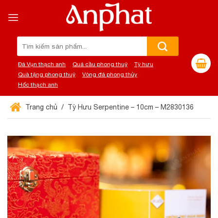
Chuyển
đến
nội
dung
Tìm
kiếm:
Đá Vụn thạch anh
Quả cầu phong thuỷ
Tỳ hưu
Quà tặng phong thuỷ
Vòng đá phong thủy
Hốc thạch anh
Trang chủ
Tỳ Hưu Serpentine – 10cm – M2830136