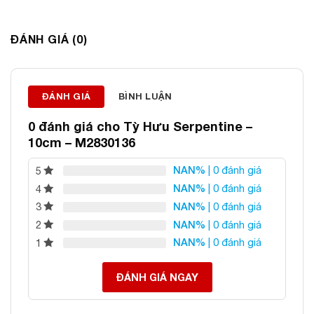
ĐÁ PHONG THỦY AN PHÁT – LỰA CHỌN SỐ 1 VỀ ĐÁ
ĐÁNH GIÁ (0)
PHONG THỦY
Địa chỉ: 60/69 Bùi Huy Bích, Hoàng Mai, Hà Nội
Điện thoại: 0982 627 166
Email:
daphongthuyanphat@gmail.com
ĐÁNH GIÁ
BÌNH LUẬN
0 đánh giá cho
Tỳ Hưu Serpentine –
10cm – M2830136
NAN%
| 0 đánh giá
5
NAN%
| 0 đánh giá
4
NAN%
| 0 đánh giá
3
NAN%
| 0 đánh giá
2
NAN%
| 0 đánh giá
1
ĐÁNH GIÁ NGAY