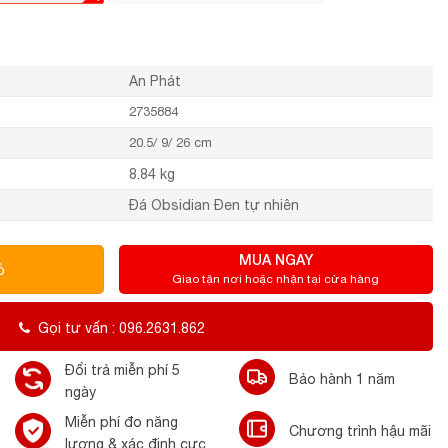
An Phát
2735884
20.5/ 9/ 26 cm
8.84 kg
Đá Obsidian Đen tự nhiên
MUA NGAY
ỏ
Giao tận nơi hoặc nhận tại cửa hàng
Gọi tư vấn : 096.2631.862
Đổi trả miễn phí 5
Bảo hành 1 năm
ngày
Miễn phí đo năng
Chương trình hậu mãi
lượng & xác định cực