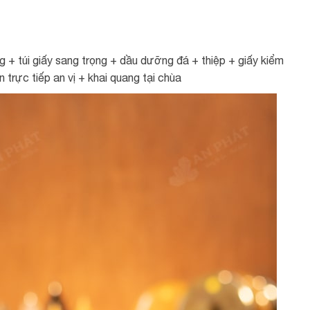
 + túi giấy sang trọng + dầu dưỡng đá + thiệp + giấy kiểm
trực tiếp an vị + khai quang tại chùa