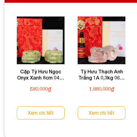
Cặp Tỳ Hưu Ngọc
Tỳ Hưu Thạch Anh
Onyx Xanh 8cm 047-
Trắng 1A 0,3kg 064-
054MT-8
0891A-0,3
580.000
₫
1.880.000
₫
Xem chi tiết
Xem chi tiết