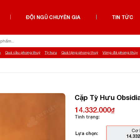
ĐỘI NGŨ CHUYÊN GIA
TIN TỨC
h
Quả cầu phong thuỷ
Tỳ hưu
Quà tặng phong thuỷ
Vòng đá phong thủy
Cặp Tỳ Hưu Obsidia
14.332.000
₫
Tình trạng:
Cơ 
Lựa chọn:
14.33