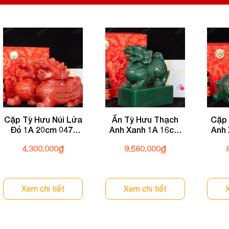
Cặp Tỳ Hưu Núi Lửa
Ấn Tỳ Hưu Thạch
Cặp 
Đỏ 1A 20cm 047-
Anh Xanh 1A 16cm
Anh
0591A-20
133-0931A-16
04
4.300.000
₫
9.580.000
₫
Xem chi tiết
Xem chi tiết