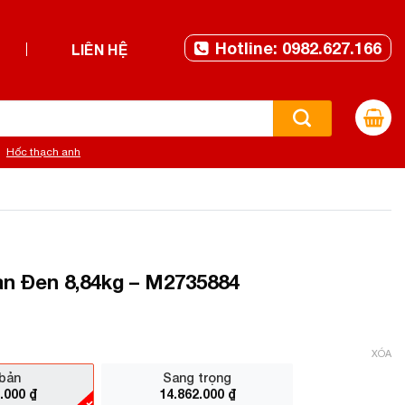
Hotline: 0982.627.166
LIÊN HỆ
Hốc thạch anh
n Đen 8,84kg – M2735884
XÓA
bản
Sang trọng
2.000
₫
14.862.000
₫