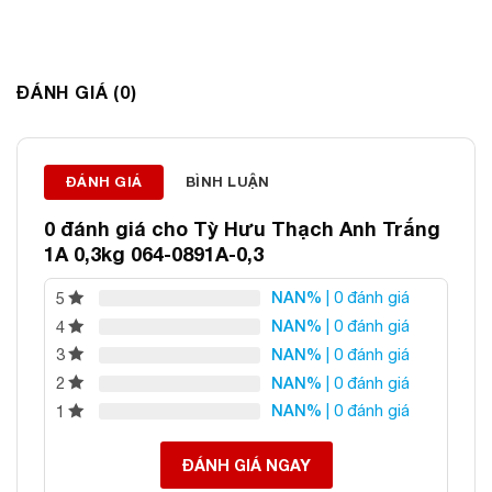
ĐÁNH GIÁ (0)
Thông tin liên hệ:
ĐÁNH GIÁ
BÌNH LUẬN
ĐÁ PHONG THỦY AN PHÁT – LỰA CHỌN SỐ 1 VỀ ĐÁ
0 đánh giá cho
Tỳ Hưu Thạch Anh Trắng
PHONG THỦY
1A 0,3kg 064-0891A-0,3
Địa chỉ: 60/69 Bùi Huy Bích, Hoàng Mai, Hà Nội
NAN%
| 0 đánh giá
5
Điện thoại: 0982 627 166
NAN%
| 0 đánh giá
4
Email:
daphongthuyanphat@gmail.com
NAN%
| 0 đánh giá
3
NAN%
| 0 đánh giá
2
NAN%
| 0 đánh giá
1
ĐÁNH GIÁ NGAY