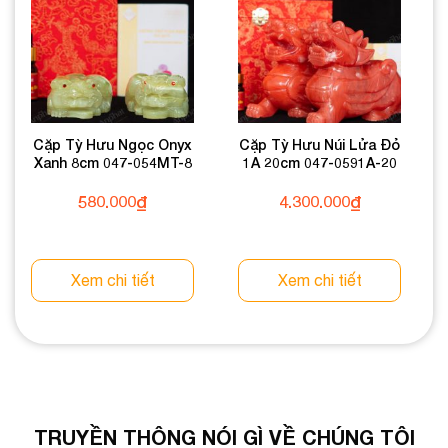
Cặp Tỳ Hưu Ngọc Onyx
Cặp Tỳ Hưu Núi Lửa Đỏ
Xanh 8cm 047-054MT-8
1A 20cm 047-0591A-20
580.000
₫
4.300.000
₫
Xem chi tiết
Xem chi tiết
TRUYỀN THÔNG NÓI GÌ VỀ CHÚNG TÔI