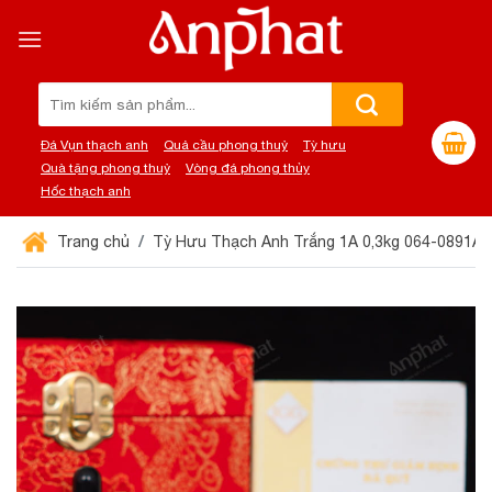
Chuyển
đến
nội
dung
Tìm
kiếm:
Đá Vụn thạch anh
Quả cầu phong thuỷ
Tỳ hưu
Quà tặng phong thuỷ
Vòng đá phong thủy
Hốc thạch anh
Trang chủ
Tỳ Hưu Thạch Anh Trắng 1A 0,3kg 064-0891A-