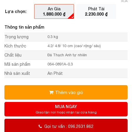
XÓA
An Gia
Phát Tài
Lựa chọn:
1.880.000
₫
2.230.000
₫
Thông tin sản phẩm
Trọng lượng
0.3 kg
Kích thước
4.2/ 4.8/ 10 cm (cao/ rộng/ sâu)
Chất liệu
Đá Thạch Anh tự nhiên
Mã sản phẩm
064-0891A-0,3
Nhà sản xuất
An Phát
Thêm vào giỏ
MUA NGAY
Giao tận nơi hoặc nhận tại cửa hàng
Gọi tư vấn : 096.2631.862