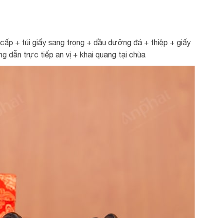
ấp + túi giấy sang trọng + dầu dưỡng đá + thiệp + giấy
 dẫn trực tiếp an vị + khai quang tại chùa