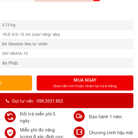
5.13 kg
16.5/ 6.5/ 15 cm (cao/ rộng/ sâu)
Đá Obsidian Đen tự nhiên
047-0641A-15
An Phát
MUA NGAY
ỏ
Giao tận nơi hoặc nhận tại cửa hàng
Gọi tư vấn : 096.2631.862
Đổi trả miễn phí 5
Bảo hành 1 năm
ngày
Miễn phí đo năng
Chương trình hậu mãi
lượng & xác định cực