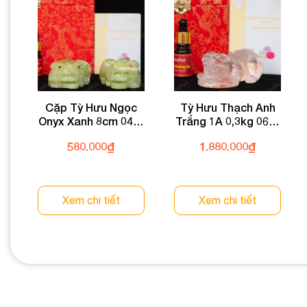
Cặp Tỳ Hưu Ngọc
Tỳ Hưu Thạch Anh
Onyx Xanh 8cm 047-
Trắng 1A 0,3kg 064-
054MT-8
0891A-0,3
580.000
₫
1.880.000
₫
Xem chi tiết
Xem chi tiết