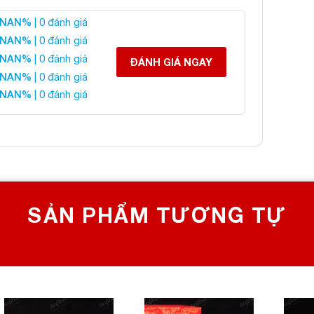
NAN%
| 0 đánh giá
ỳ Hưu Obsidian Đen
NAN%
| 0 đánh giá
NAN%
| 0 đánh giá
ĐÁNH GIÁ NGAY
NAN%
| 0 đánh giá
 liên hệ:
NAN%
| 0 đánh giá
 CHỌN SỐ 1 VỀ ĐÁ PHONG THỦY
Bích, Hoàng Mai, Hà Nội
0982 627 166
yanphat@gmail.com
SẢN PHẨM TƯƠNG TỰ