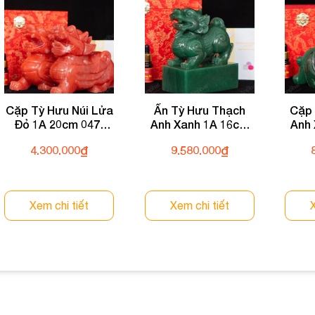
Cặp Tỳ Hưu Núi Lửa
Ấn Tỳ Hưu Thạch
Cặp 
Đỏ 1A 20cm 047-
Anh Xanh 1A 16cm
Anh
0591A-20
133-0931A-16
04
4.300.000
₫
9.580.000
₫
Xem chi tiết
Xem chi tiết