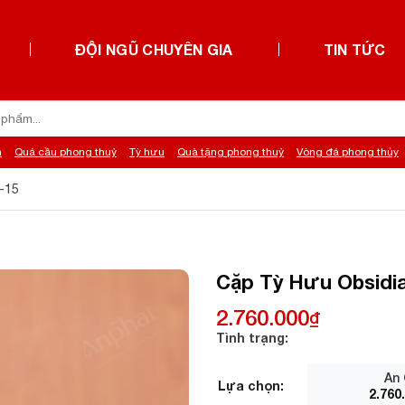
ĐỘI NGŨ CHUYÊN GIA
TIN TỨC
h
Quả cầu phong thuỷ
Tỳ hưu
Quà tặng phong thuỷ
Vòng đá phong thủy
-15
Cặp Tỳ Hưu Obsidi
2.760.000
₫
Tình trạng:
An 
Lựa chọn:
2.760