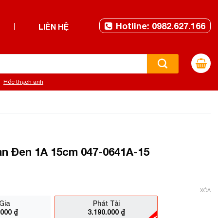
Hotline: 0982.627.166
LIÊN HỆ
Hốc thạch anh
an Đen 1A 15cm 047-0641A-15
XÓA
Gia
Phát Tài
.000
₫
3.190.000
₫