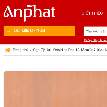
Chuyển
đến
GIỚI THIỆU
nội
dung
Tìm
DANH MỤC SẢN PHẨM
kiếm:
Đá Vụn thạch an
Trang chủ
Cặp Tỳ Hưu Obsidian Đen 1A 15cm 047-0641A