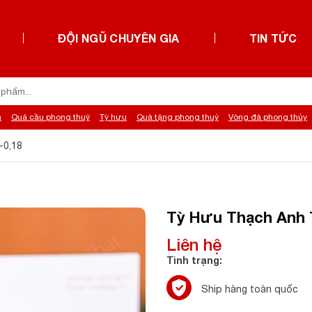
ĐỘI NGŨ CHUYÊN GIA
TIN TỨC
h
Quả cầu phong thuỷ
Tỳ hưu
Quà tặng phong thuỷ
Vòng đá phong thủy
-0,18
Tỳ Hưu Thạch Anh T
Liên hệ
Tình trạng:
Ship hàng toàn quốc