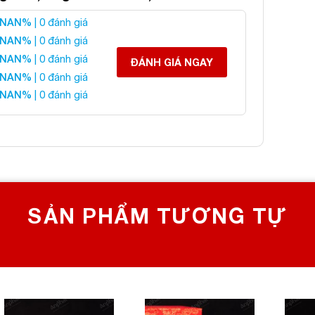
NAN%
| 0 đánh giá
 Thạch Anh Trắng 1A
NAN%
| 0 đánh giá
NAN%
| 0 đánh giá
ĐÁNH GIÁ NGAY
NAN%
| 0 đánh giá
 liên hệ:
NAN%
| 0 đánh giá
 CHỌN SỐ 1 VỀ ĐÁ PHONG THỦY
Bích, Hoàng Mai, Hà Nội
0982 627 166
yanphat@gmail.com
SẢN PHẨM TƯƠNG TỰ