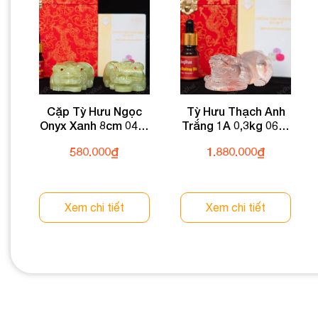
Cặp Tỳ Hưu Ngọc
Tỳ Hưu Thạch Anh
Onyx Xanh 8cm 047-
Trắng 1A 0,3kg 064-
054MT-8
0891A-0,3
580.000
₫
1.880.000
₫
Xem chi tiết
Xem chi tiết