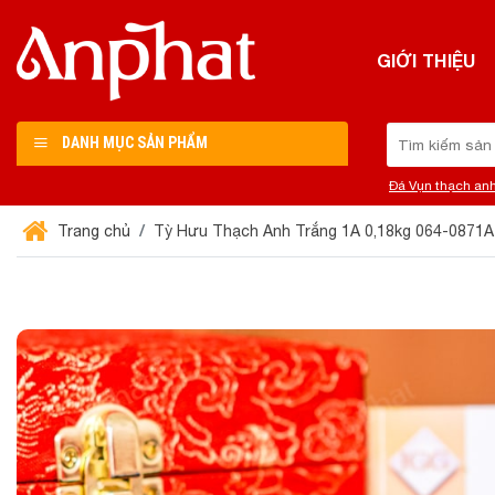
Chuyển
đến
GIỚI THIỆU
nội
dung
Tìm
DANH MỤC SẢN PHẨM
kiếm:
Đá Vụn thạch an
Trang chủ
Tỳ Hưu Thạch Anh Trắng 1A 0,18kg 064-0871A