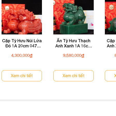
Cặp Tỳ Hưu Núi Lửa
Ấn Tỳ Hưu Thạch
Cặp 
Đỏ 1A 20cm 047-
Anh Xanh 1A 16cm
Anh
0591A-20
133-0931A-16
04
4.300.000
₫
9.580.000
₫
Xem chi tiết
Xem chi tiết