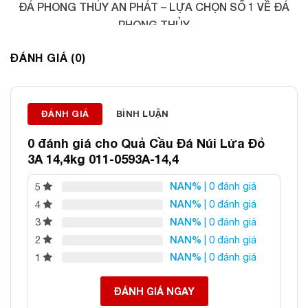
ĐÁ PHONG THỦY AN PHÁT – LỰA CHỌN SỐ 1 VỀ ĐÁ
PHONG THỦY
Địa chỉ: 60/69 Bùi Huy Bích, Hoàng Mai, Hà Nội
ĐÁNH GIÁ (0)
Điện thoại: 0982 627 166
Email:
daphongthuyanphat@gmail.com
ĐÁNH GIÁ
BÌNH LUẬN
0 đánh giá cho
Quả Cầu Đá Núi Lửa Đỏ
3A 14,4kg 011-0593A-14,4
NAN%
| 0 đánh giá
5
NAN%
| 0 đánh giá
4
NAN%
| 0 đánh giá
3
NAN%
| 0 đánh giá
2
NAN%
| 0 đánh giá
1
ĐÁNH GIÁ NGAY