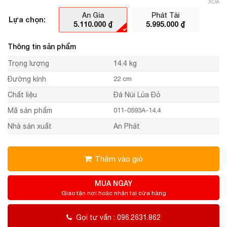
XÓA
An Gia
Phát Tài
Lựa chọn:
5.110.000
₫
5.995.000
₫
Thông tin sản phẩm
Trọng lượng
14.4 kg
Đường kính
22 cm
Chất liệu
Đá Núi Lủa Đỏ
Mã sản phẩm
011-0593A-14,4
Nhà sản xuất
An Phát
Thêm vào giỏ
MUA NGAY
Giao tận nơi hoặc nhận tại cửa hàng
Gọi tư vấn : 096.2631.862