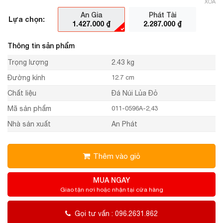
XÓA
An Gia
Phát Tài
Lựa chọn:
1.427.000
₫
2.287.000
₫
Thông tin sản phẩm
Trọng lượng
2.43 kg
Đường kính
12.7 cm
Chất liệu
Đá Núi Lủa Đỏ
Mã sản phẩm
011-0596A-2,43
Nhà sản xuất
An Phát
Thêm vào giỏ
MUA NGAY
Giao tận nơi hoặc nhận tại cửa hàng
Gọi tư vấn : 096.2631.862