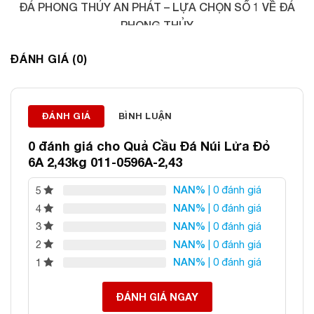
ĐÁ PHONG THỦY AN PHÁT – LỰA CHỌN SỐ 1 VỀ ĐÁ
PHONG THỦY
Địa chỉ: 60/69 Bùi Huy Bích, Hoàng Mai, Hà Nội
ĐÁNH GIÁ (0)
Điện thoại: 0982 627 166
Email:
daphongthuyanphat@gmail.com
ĐÁNH GIÁ
BÌNH LUẬN
0 đánh giá cho
Quả Cầu Đá Núi Lửa Đỏ
6A 2,43kg 011-0596A-2,43
NAN%
| 0 đánh giá
5
NAN%
| 0 đánh giá
4
NAN%
| 0 đánh giá
3
NAN%
| 0 đánh giá
2
NAN%
| 0 đánh giá
1
ĐÁNH GIÁ NGAY