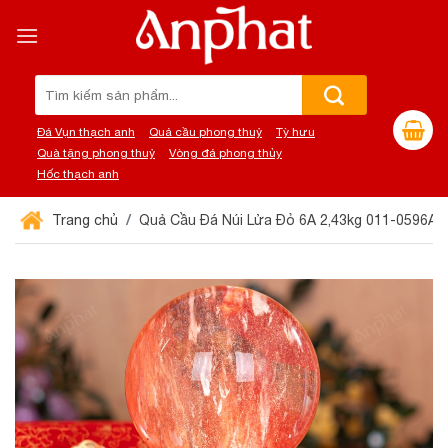
Chuyển
đến
nội
dung
Tìm
kiếm:
Đá Vụn thạch anh
Quả cầu phong thuỷ
Tỳ hưu
Quà tặng phong thuỷ
Vòng đá phong thủy
Hốc thạch anh
Trang chủ
Quả Cầu Đá Núi Lửa Đỏ 6A 2,43kg 011-0596A-