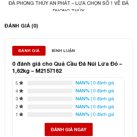
ĐÁ PHONG THỦY AN PHÁT – LỰA CHỌN SỐ 1 VỀ ĐÁ
PHONG THỦY
Địa chỉ: 60/69 Bùi Huy Bích, Hoàng Mai, Hà Nội
ĐÁNH GIÁ (0)
Điện thoại: 0982 627 166
Email:
daphongthuyanphat@gmail.com
ĐÁNH GIÁ
BÌNH LUẬN
0 đánh giá cho
Quả Cầu Đá Núi Lửa Đỏ –
1,62kg – M2157162
NAN%
| 0 đánh giá
5
NAN%
| 0 đánh giá
4
NAN%
| 0 đánh giá
3
NAN%
| 0 đánh giá
2
NAN%
| 0 đánh giá
1
ĐÁNH GIÁ NGAY