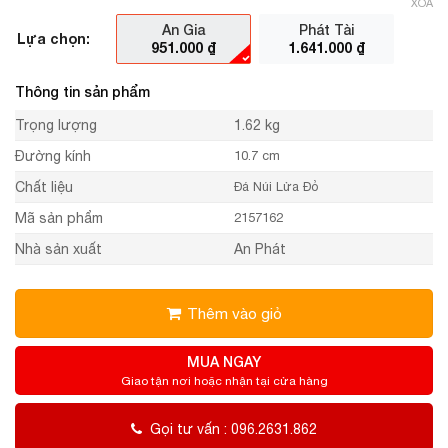
XÓA
An Gia
Phát Tài
Lựa chọn:
951.000
₫
1.641.000
₫
Thông tin sản phẩm
Trọng lượng
1.62 kg
Đường kính
10.7 cm
Chất liệu
Đá Núi Lửa Đỏ
Mã sản phẩm
2157162
Nhà sản xuất
An Phát
Thêm vào giỏ
MUA NGAY
Giao tận nơi hoặc nhận tại cửa hàng
Gọi tư vấn : 096.2631.862