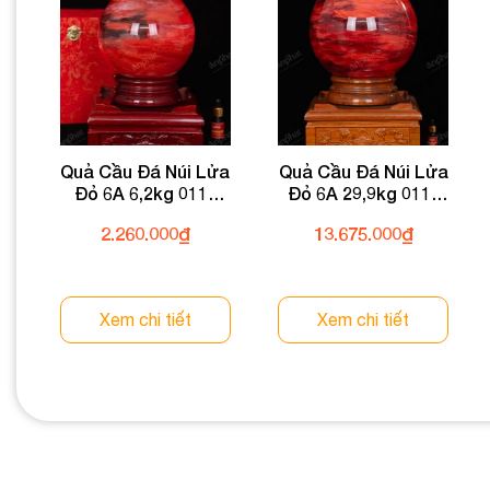
Quả Cầu Đá Núi Lửa
Quả Cầu Đá Núi Lửa
Đỏ 6A 6,2kg 011-
Đỏ 6A 29,9kg 011-
0596A-6,2
0596A-29,9
2.260.000
₫
13.675.000
₫
Xem chi tiết
Xem chi tiết