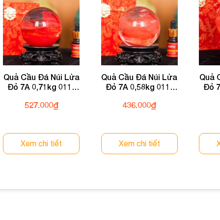
Quả Cầu Đá Núi Lửa
Quả Cầu Đá Núi Lửa
Quả 
Đỏ 7A 0,71kg 011-
Đỏ 7A 0,58kg 011-
Đỏ 7
0597A-0,71
0597A-0,58
527.000
₫
436.000
₫
Xem chi tiết
Xem chi tiết