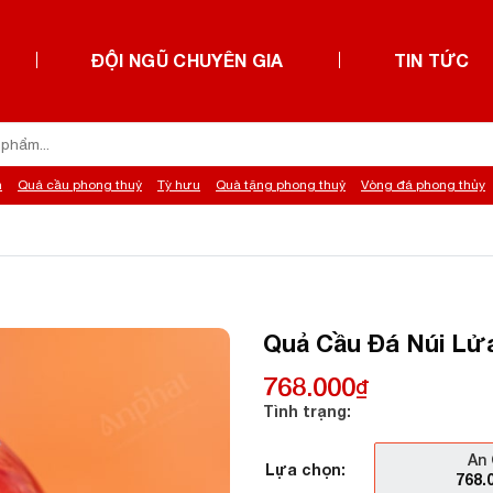
ĐỘI NGŨ CHUYÊN GIA
TIN TỨC
h
Quả cầu phong thuỷ
Tỳ hưu
Quà tặng phong thuỷ
Vòng đá phong thủy
Quả Cầu Đá Núi Lửa
768.000
₫
Tình trạng:
An 
Lựa chọn:
768.