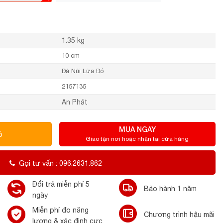
1.35 kg
10 cm
Đá Núi Lửa Đỏ
2157135
An Phát
MUA NGAY
ỏ
Giao tận nơi hoặc nhận tại cửa hàng
Gọi tư vấn : 096.2631.862
Đổi trả miễn phí 5
Bảo hành 1 năm
ngày
Miễn phí đo năng
Chương trình hậu mãi
lượng & xác định cực