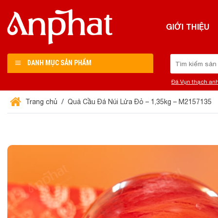
Chuyển
đến
GIỚI THIỆU
nội
dung
Tìm
DANH MỤC SẢN PHẨM
kiếm:
Đá Vụn thạch an
Trang chủ
Quả Cầu Đá Núi Lửa Đỏ – 1,35kg – M2157135