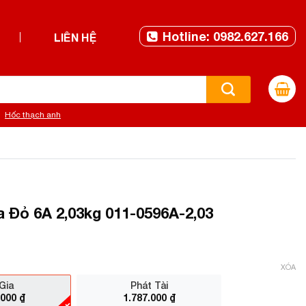
Hotline: 0982.627.166
LIÊN HỆ
Hốc thạch anh
 Đỏ 6A 2,03kg 011-0596A-2,03
XÓA
Gia
Phát Tài
.000
₫
1.787.000
₫