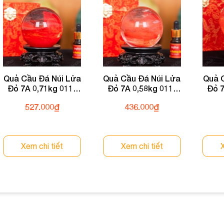
Quả Cầu Đá Núi Lửa
Quả Cầu Đá Núi Lửa
Quả 
Đỏ 7A 0,71kg 011-
Đỏ 7A 0,58kg 011-
Đỏ 7
0597A-0,71
0597A-0,58
527.000
₫
436.000
₫
Xem chi tiết
Xem chi tiết