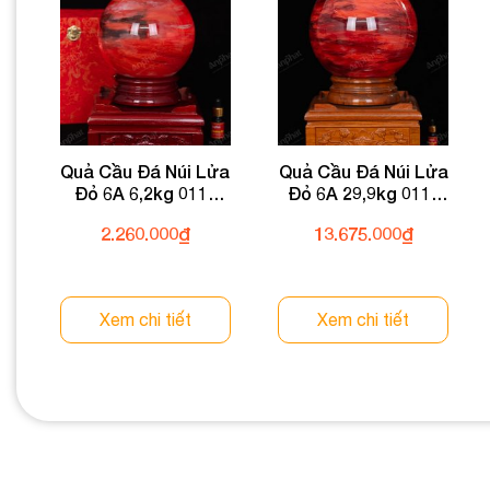
Quả Cầu Đá Núi Lửa
Quả Cầu Đá Núi Lửa
Đỏ 6A 6,2kg 011-
Đỏ 6A 29,9kg 011-
0596A-6,2
0596A-29,9
2.260.000
₫
13.675.000
₫
Xem chi tiết
Xem chi tiết