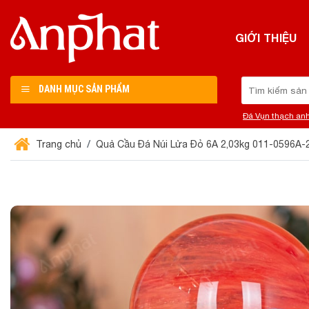
Chuyển
đến
GIỚI THIỆU
nội
dung
Tìm
DANH MỤC SẢN PHẨM
kiếm:
Đá Vụn thạch an
Trang chủ
Quả Cầu Đá Núi Lửa Đỏ 6A 2,03kg 011-0596A-