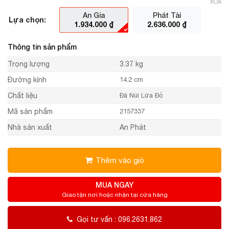
XÓA
An Gia
Phát Tài
Lựa chọn:
1.934.000
₫
2.636.000
₫
Thông tin sản phẩm
Trọng lượng
3.37 kg
Đường kính
14.2 cm
Chất liệu
Đá Núi Lửa Đỏ
Mã sản phẩm
2157337
Nhà sản xuất
An Phát
Thêm vào giỏ
MUA NGAY
Giao tận nơi hoặc nhận tại cửa hàng
Gọi tư vấn : 096.2631.862