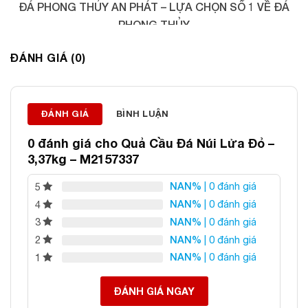
ĐÁ PHONG THỦY AN PHÁT – LỰA CHỌN SỐ 1 VỀ ĐÁ
PHONG THỦY
Địa chỉ: 60/69 Bùi Huy Bích, Hoàng Mai, Hà Nội
ĐÁNH GIÁ (0)
Điện thoại: 0982 627 166
Email:
daphongthuyanphat@gmail.com
ĐÁNH GIÁ
BÌNH LUẬN
0 đánh giá cho
Quả Cầu Đá Núi Lửa Đỏ –
3,37kg – M2157337
NAN%
| 0 đánh giá
5
NAN%
| 0 đánh giá
4
NAN%
| 0 đánh giá
3
NAN%
| 0 đánh giá
2
NAN%
| 0 đánh giá
1
ĐÁNH GIÁ NGAY