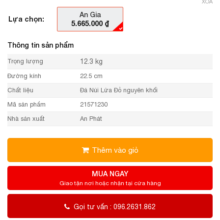
XÓA
An Gia
Lựa chọn:
5.665.000
₫
Thông tin sản phẩm
Trọng lượng
12.3 kg
Đường kính
22.5 cm
Chất liệu
Đá Núi Lửa Đỏ nguyên khối
Mã sản phẩm
21571230
Nhà sản xuất
An Phát
Thêm vào giỏ
MUA NGAY
Giao tận nơi hoặc nhận tại cửa hàng
Gọi tư vấn : 096.2631.862