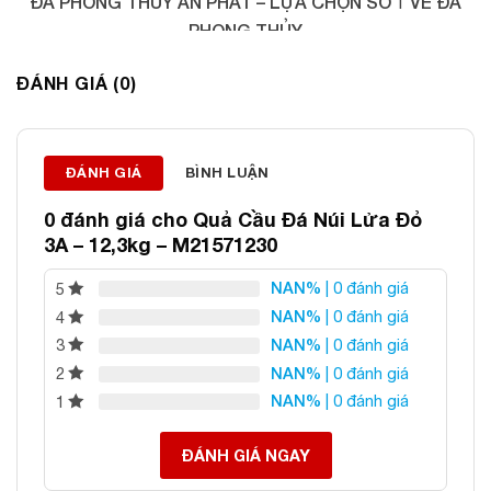
ĐÁ PHONG THỦY AN PHÁT – LỰA CHỌN SỐ 1 VỀ ĐÁ
PHONG THỦY
Địa chỉ: 60/69 Bùi Huy Bích, Hoàng Mai, Hà Nội
ĐÁNH GIÁ (0)
Điện thoại: 0982 627 166
Email:
daphongthuyanphat@gmail.com
ĐÁNH GIÁ
BÌNH LUẬN
0 đánh giá cho
Quả Cầu Đá Núi Lửa Đỏ
3A – 12,3kg – M21571230
NAN%
| 0 đánh giá
5
NAN%
| 0 đánh giá
4
NAN%
| 0 đánh giá
3
NAN%
| 0 đánh giá
2
NAN%
| 0 đánh giá
1
ĐÁNH GIÁ NGAY