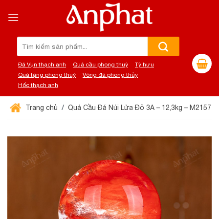
Chuyển
đến
nội
dung
Tìm
kiếm:
Đá Vụn thạch anh
Quả cầu phong thuỷ
Tỳ hưu
Quà tặng phong thuỷ
Vòng đá phong thủy
Hốc thạch anh
Trang chủ
Quả Cầu Đá Núi Lửa Đỏ 3A – 12,3kg – M21571