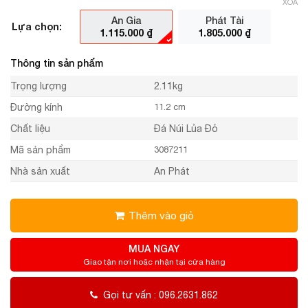
XÓA
An Gia
Phát Tài
Lựa chọn:
1.115.000
₫
1.805.000
₫
Thông tin sản phẩm
Trọng lượng
2.11kg
Đường kính
11.2 cm
Chất liệu
Đá Núi Lủa Đỏ
Mã sản phẩm
3087211
Nhà sản xuất
An Phát
Thêm vào giỏ
MUA NGAY
Giao tận nơi hoặc nhận tại cửa hàng
Gọi tư vấn : 096.2631.862