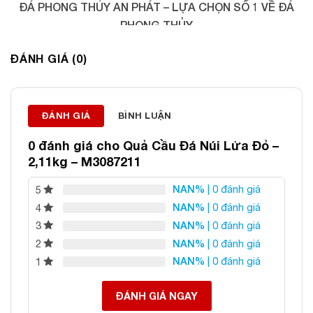
ĐÁ PHONG THỦY AN PHÁT – LỰA CHỌN SỐ 1 VỀ ĐÁ
PHONG THỦY
Địa chỉ: 60/69 Bùi Huy Bích, Hoàng Mai, Hà Nội
ĐÁNH GIÁ (0)
Điện thoại: 0982 627 166
Email:
daphongthuyanphat@gmail.com
ĐÁNH GIÁ
BÌNH LUẬN
0 đánh giá cho
Quả Cầu Đá Núi Lửa Đỏ –
2,11kg – M3087211
NAN%
| 0 đánh giá
5
NAN%
| 0 đánh giá
4
NAN%
| 0 đánh giá
3
NAN%
| 0 đánh giá
2
NAN%
| 0 đánh giá
1
ĐÁNH GIÁ NGAY