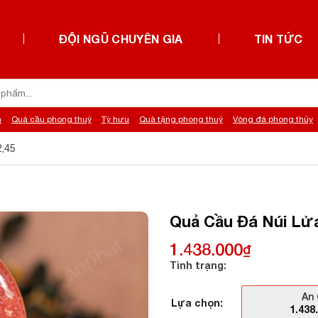
ĐỘI NGŨ CHUYÊN GIA
TIN TỨC
h
Quả cầu phong thuỷ
Tỳ hưu
Quà tặng phong thuỷ
Vòng đá phong thủy
2,45
Quả Cầu Đá Núi Lửa
1.438.000
₫
Tình trạng:
An 
Lựa chọn:
1.438