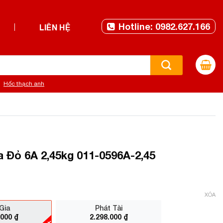
Hotline: 0982.627.166
LIÊN HỆ
Hốc thạch anh
 Đỏ 6A 2,45kg 011-0596A-2,45
XÓA
Gia
Phát Tài
.000
₫
2.298.000
₫