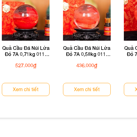
Quả Cầu Đá Núi Lửa
Quả Cầu Đá Núi Lửa
Quả 
Đỏ 7A 0,71kg 011-
Đỏ 7A 0,58kg 011-
Đỏ 7
0597A-0,71
0597A-0,58
527.000
₫
436.000
₫
Xem chi tiết
Xem chi tiết