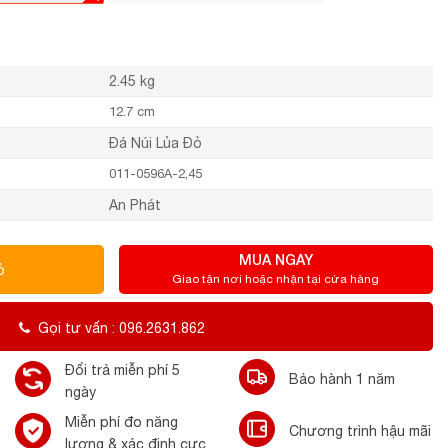
2.45 kg
12.7 cm
Đá Núi Lủa Đỏ
011-0596A-2,45
An Phát
MUA NGAY
ỏ
Giao tận nơi hoặc nhận tại cửa hàng
Gọi tư vấn : 096.2631.862
Đổi trả miễn phí 5
Bảo hành 1 năm
ngày
Miễn phí đo năng
Chương trình hậu mãi
lượng & xác định cực