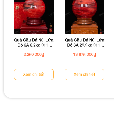
Quả Cầu Đá Núi Lửa
Quả Cầu Đá Núi Lửa
Đỏ 6A 6,2kg 011-
Đỏ 6A 29,9kg 011-
0596A-6,2
0596A-29,9
2.260.000
₫
13.675.000
₫
Xem chi tiết
Xem chi tiết