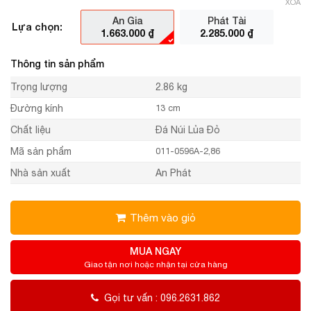
XÓA
An Gia
Phát Tài
Lựa chọn:
1.663.000
₫
2.285.000
₫
Thông tin sản phẩm
Trọng lượng
2.86 kg
Đường kính
13 cm
Chất liệu
Đá Núi Lủa Đỏ
Mã sản phẩm
011-0596A-2,86
Nhà sản xuất
An Phát
Thêm vào giỏ
MUA NGAY
Giao tận nơi hoặc nhận tại cửa hàng
Gọi tư vấn : 096.2631.862