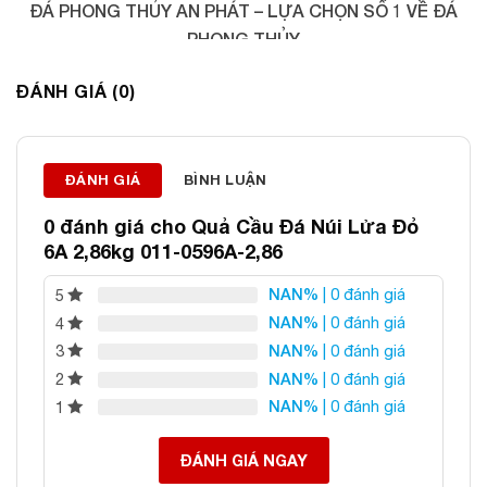
ĐÁ PHONG THỦY AN PHÁT – LỰA CHỌN SỐ 1 VỀ ĐÁ
PHONG THỦY
Địa chỉ: 60/69 Bùi Huy Bích, Hoàng Mai, Hà Nội
ĐÁNH GIÁ (0)
Điện thoại: 0982 627 166
Email:
daphongthuyanphat@gmail.com
ĐÁNH GIÁ
BÌNH LUẬN
0 đánh giá cho
Quả Cầu Đá Núi Lửa Đỏ
6A 2,86kg 011-0596A-2,86
NAN%
| 0 đánh giá
5
NAN%
| 0 đánh giá
4
NAN%
| 0 đánh giá
3
NAN%
| 0 đánh giá
2
NAN%
| 0 đánh giá
1
ĐÁNH GIÁ NGAY