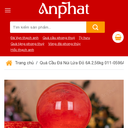
Chuyển
đến
nội
dung
Tìm
kiếm:
Đá Vụn thạch anh
Quả cầu phong thuỷ
Tỳ hưu
Quà tặng phong thuỷ
Vòng đá phong thủy
Hốc thạch anh
Trang chủ
Quả Cầu Đá Núi Lửa Đỏ 6A 2,56kg 011-0596A-