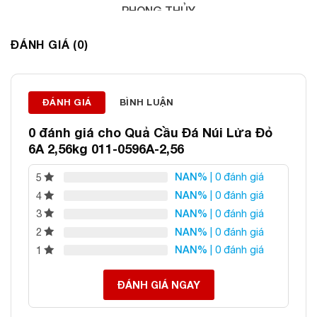
PHONG THỦY
Địa chỉ: 60/69 Bùi Huy Bích, Hoàng Mai, Hà Nội
ĐÁNH GIÁ (0)
Điện thoại: 0982 627 166
Email:
daphongthuyanphat@gmail.com
ĐÁNH GIÁ
BÌNH LUẬN
0 đánh giá cho
Quả Cầu Đá Núi Lửa Đỏ
6A 2,56kg 011-0596A-2,56
NAN%
| 0 đánh giá
5
NAN%
| 0 đánh giá
4
NAN%
| 0 đánh giá
3
NAN%
| 0 đánh giá
2
NAN%
| 0 đánh giá
1
ĐÁNH GIÁ NGAY