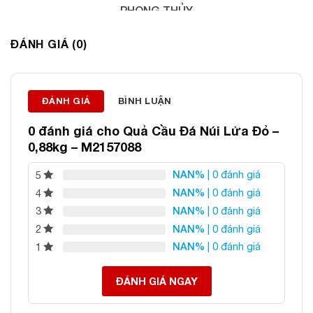
PHONG THỦY
Địa chỉ: 60/69 Bùi Huy Bích, Hoàng Mai, Hà Nội
ĐÁNH GIÁ (0)
Điện thoại: 0982 627 166
Email:
daphongthuyanphat@gmail.com
ĐÁNH GIÁ
BÌNH LUẬN
0 đánh giá cho
Quả Cầu Đá Núi Lửa Đỏ –
0,88kg – M2157088
NAN%
| 0 đánh giá
5
NAN%
| 0 đánh giá
4
NAN%
| 0 đánh giá
3
NAN%
| 0 đánh giá
2
NAN%
| 0 đánh giá
1
ĐÁNH GIÁ NGAY