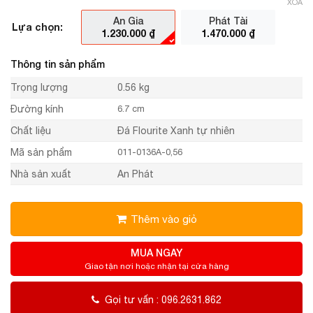
XÓA
An Gia
Phát Tài
Lựa chọn:
1.230.000
₫
1.470.000
₫
Thông tin sản phẩm
Trọng lượng
0.56 kg
Đường kính
6.7 cm
Chất liệu
Đá Flourite Xanh tự nhiên
Mã sản phẩm
011-0136A-0,56
Nhà sản xuất
An Phát
Thêm vào giỏ
MUA NGAY
Giao tận nơi hoặc nhận tại cửa hàng
Gọi tư vấn : 096.2631.862