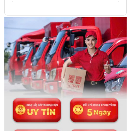
Thông tin liên hệ:
ĐÁ PHONG THỦY AN PHÁT – LỰA CHỌN SỐ 1 VỀ ĐÁ
PHONG THỦY
Địa chỉ: 60/69 Bùi Huy Bích, Hoàng Mai, Hà Nội
Điện thoại: 0982 627 166
Email:
daphongthuyanphat@gmail.com