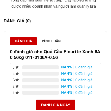
rộng các mối quan hệ tốt đẹp. Đây là biểu tượng
được nhiều doanh nhân và người làm quản lý lựa
chọn để nuôi dưỡng tư duy sáng suốt và sự nghiệp
hanh thông.
ĐÁNH GIÁ (0)
Vị trí đặt
: Nên đặt quả cầu tại bàn làm việc, phòng
khách, phòng họp hoặc quầy lễ tân để tăng cường
sinh khí và tạo điểm nhấn sang trọng cho không gian.
ĐÁNH GIÁ
BÌNH LUẬN
Ưu tiên đặt ở vị trí sạch sẽ, cao ráo và phù hợp với
0 đánh giá cho
Quả Cầu Flourite Xanh 6A
cung vị phong thủy của gia chủ để phát huy tối đa ý
0,56kg 011-0136A-0,56
nghĩa.
NAN%
| 0 đánh giá
5
NAN%
| 0 đánh giá
4
About
Latest Posts
NAN%
| 0 đánh giá
3
NAN%
| 0 đánh giá
2
NAN%
| 0 đánh giá
1
ĐÁNH GIÁ NGAY