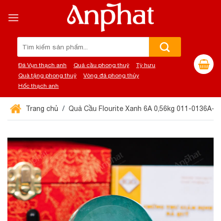
Chuyển
đến
nội
dung
Tìm
kiếm:
Đá Vụn thạch anh
Quả cầu phong thuỷ
Tỳ hưu
Quà tặng phong thuỷ
Vòng đá phong thủy
Hốc thạch anh
Trang chủ
Quả Cầu Flourite Xanh 6A 0,56kg 011-0136A-0,