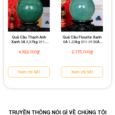
Quả Cầu Thạch Anh
Quả Cầu Flourite Xanh
Xanh 3A 2,97kg 011-
6A 1,03kg 011-0136A-
0933A-2,97
1,03
4.922.000
₫
2.175.000
₫
Xem chi tiết
Xem chi tiết
TRUYỀN THÔNG NÓI GÌ VỀ CHÚNG TÔI