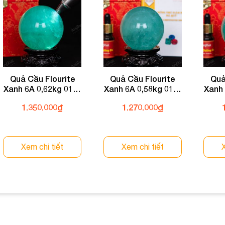
Quả Cầu Flourite
Quả Cầu Flourite
Quả
Xanh 6A 0,62kg 011-
Xanh 6A 0,58kg 011-
Xanh 
0136A-0,62
0136A-0,58
1.350.000
₫
1.270.000
₫
Xem chi tiết
Xem chi tiết