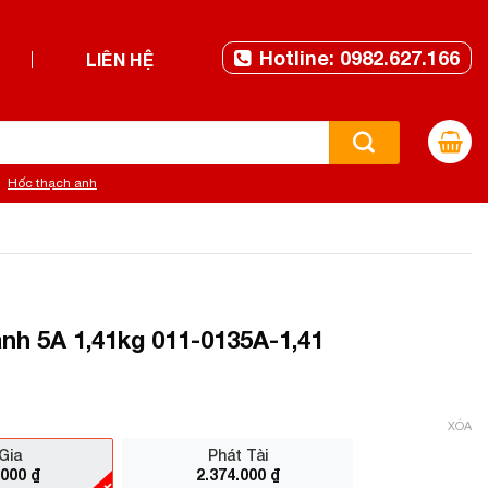
Hotline: 0982.627.166
LIÊN HỆ
Hốc thạch anh
nh 5A 1,41kg 011-0135A-1,41
XÓA
Gia
Phát Tài
.000
₫
2.374.000
₫