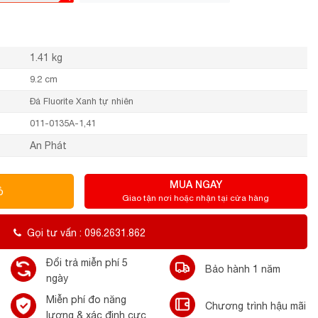
1.41 kg
9.2 cm
Đá Fluorite Xanh tự nhiên
011-0135A-1,41
An Phát
MUA NGAY
ỏ
Giao tận nơi hoặc nhận tại cửa hàng
Gọi tư vấn : 096.2631.862
Đổi trả miễn phí 5
Bảo hành 1 năm
ngày
Miễn phí đo năng
Chương trình hậu mãi
lượng & xác định cực