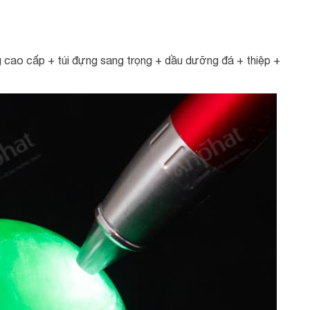
 cao cấp + túi đựng sang trọng + dầu dưỡng đá + thiệp +