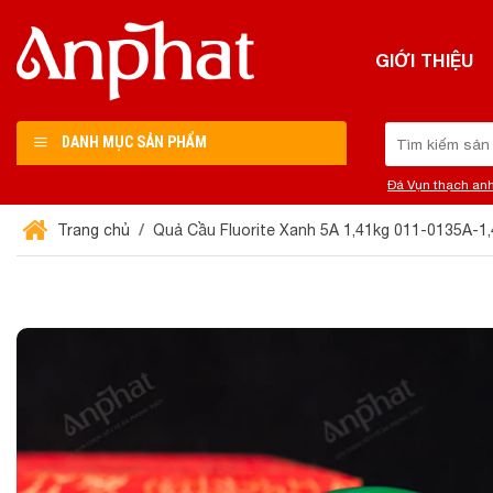
Chuyển
đến
GIỚI THIỆU
nội
dung
Tìm
DANH MỤC SẢN PHẨM
kiếm:
Đá Vụn thạch an
Trang chủ
Quả Cầu Fluorite Xanh 5A 1,41kg 011-0135A-1,