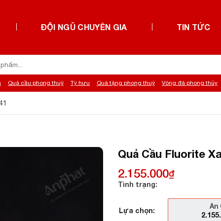
ĐỘI NGŨ CHUYÊN GIA
TIN TỨC
h
Quả cầu phong thuỷ
Tỳ hưu
Quà tặng phong thuỷ
Vòng đá phong thủy
41
Quả Cầu Fluorite Xa
2.155.000
₫
Tình trạng:
An 
Lựa chọn:
2.155