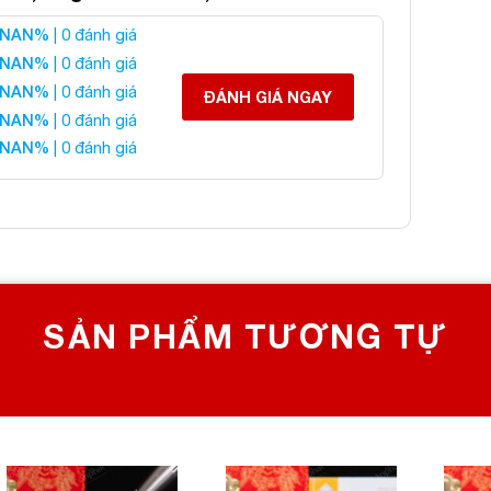
NAN%
| 0 đánh giá
ầu Fluorite Xanh 5A
NAN%
| 0 đánh giá
NAN%
| 0 đánh giá
ĐÁNH GIÁ NGAY
NAN%
| 0 đánh giá
 liên hệ:
NAN%
| 0 đánh giá
 CHỌN SỐ 1 VỀ ĐÁ PHONG THỦY
Bích, Hoàng Mai, Hà Nội
0982 627 166
yanphat@gmail.com
SẢN PHẨM TƯƠNG TỰ