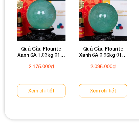
Quả Cầu Flourite
Quả Cầu Flourite
Xanh 6A 1,03kg 011-
Xanh 6A 0,96kg 011-
0136A-1,03
0136A-0,96
2.175.000
₫
2.035.000
₫
Xem chi tiết
Xem chi tiết