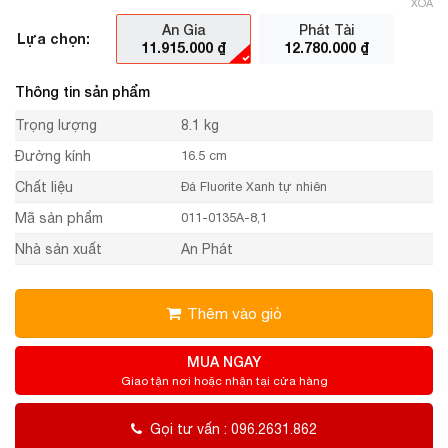
XÓA
An Gia
Phát Tài
Lựa chọn:
11.915.000
₫
12.780.000
₫
Thông tin sản phẩm
Trọng lượng
8.1 kg
Đường kính
16.5 cm
Chất liệu
Đá Fluorite Xanh tự nhiên
Mã sản phẩm
011-0135A-8,1
Nhà sản xuất
An Phát
Thêm vào giỏ
MUA NGAY
Giao tận nơi hoặc nhận tại cửa hàng
Gọi tư vấn : 096.2631.862