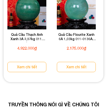
Quả Cầu Thạch Anh
Quả Cầu Flourite Xanh
Xanh 3A 2,97kg 011-
6A 1,03kg 011-0136A-
0933A-2,97
1,03
4.922.000
₫
2.175.000
₫
Xem chi tiết
Xem chi tiết
TRUYỀN THÔNG NÓI GÌ VỀ CHÚNG TÔI