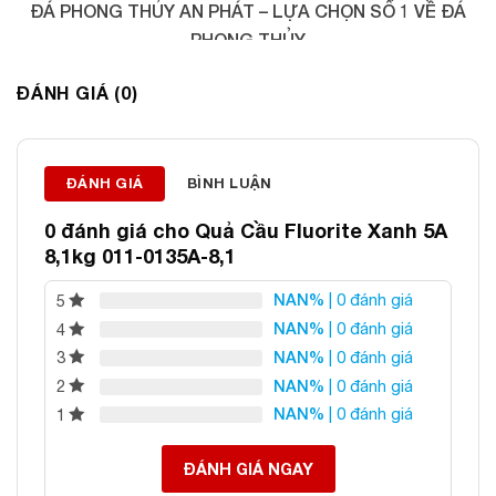
ĐÁ PHONG THỦY AN PHÁT – LỰA CHỌN SỐ 1 VỀ ĐÁ
PHONG THỦY
Địa chỉ: 60/69 Bùi Huy Bích, Hoàng Mai, Hà Nội
ĐÁNH GIÁ (0)
Điện thoại: 0982 627 166
Email:
daphongthuyanphat@gmail.com
ĐÁNH GIÁ
BÌNH LUẬN
0 đánh giá cho
Quả Cầu Fluorite Xanh 5A
8,1kg 011-0135A-8,1
NAN%
| 0 đánh giá
5
NAN%
| 0 đánh giá
4
NAN%
| 0 đánh giá
3
NAN%
| 0 đánh giá
2
NAN%
| 0 đánh giá
1
ĐÁNH GIÁ NGAY