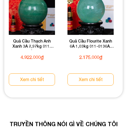
Quả Cầu Thạch Anh
Quả Cầu Flourite Xanh
Xanh 3A 2,97kg 011-
6A 1,03kg 011-0136A-
0933A-2,97
1,03
4.922.000
₫
2.175.000
₫
Xem chi tiết
Xem chi tiết
TRUYỀN THÔNG NÓI GÌ VỀ CHÚNG TÔI