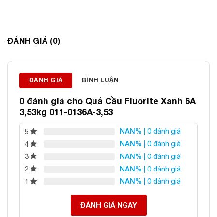
ĐÁNH GIÁ (0)
Thông tin liên hệ:
ĐÁNH GIÁ
BÌNH LUẬN
ĐÁ PHONG THỦY AN PHÁT – LỰA CHỌN SỐ 1 VỀ ĐÁ
PHONG THỦY
0 đánh giá cho
Quả Cầu Fluorite Xanh 6A
Địa chỉ: 60/69 Bùi Huy Bích, Hoàng Mai, Hà Nội
3,53kg 011-0136A-3,53
Điện thoại: 0982 627 166
NAN%
| 0 đánh giá
5
Email:
daphongthuyanphat@gmail.com
NAN%
| 0 đánh giá
4
NAN%
| 0 đánh giá
3
NAN%
| 0 đánh giá
2
NAN%
| 0 đánh giá
1
ĐÁNH GIÁ NGAY