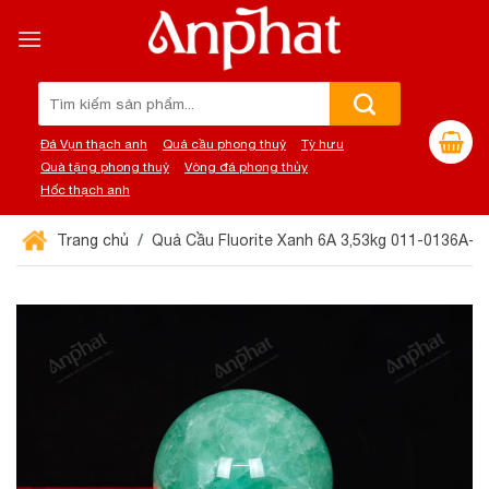
Chuyển
đến
nội
dung
Tìm
kiếm:
Đá Vụn thạch anh
Quả cầu phong thuỷ
Tỳ hưu
Quà tặng phong thuỷ
Vòng đá phong thủy
Hốc thạch anh
Trang chủ
Quả Cầu Fluorite Xanh 6A 3,53kg 011-0136A-3,