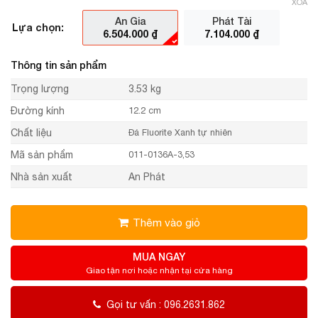
XÓA
An Gia
Phát Tài
Lựa chọn:
6.504.000
₫
7.104.000
₫
Thông tin sản phẩm
Trọng lượng
3.53 kg
Đường kính
12.2 cm
Chất liệu
Đá Fluorite Xanh tự nhiên
Mã sản phẩm
011-0136A-3,53
Nhà sản xuất
An Phát
Thêm vào giỏ
MUA NGAY
Giao tận nơi hoặc nhận tại cửa hàng
Gọi tư vấn : 096.2631.862