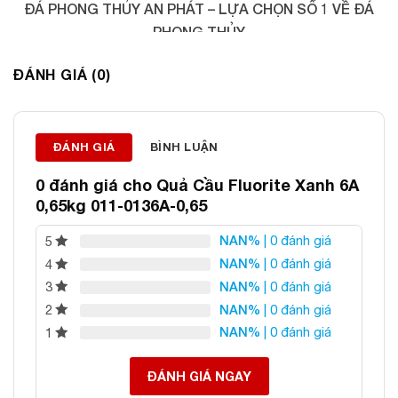
ĐÁ PHONG THỦY AN PHÁT – LỰA CHỌN SỐ 1 VỀ ĐÁ
PHONG THỦY
Địa chỉ: 60/69 Bùi Huy Bích, Hoàng Mai, Hà Nội
ĐÁNH GIÁ (0)
Điện thoại: 0982 627 166
Email:
daphongthuyanphat@gmail.com
ĐÁNH GIÁ
BÌNH LUẬN
0 đánh giá cho
Quả Cầu Fluorite Xanh 6A
0,65kg 011-0136A-0,65
NAN%
| 0 đánh giá
5
NAN%
| 0 đánh giá
4
NAN%
| 0 đánh giá
3
NAN%
| 0 đánh giá
2
NAN%
| 0 đánh giá
1
ĐÁNH GIÁ NGAY