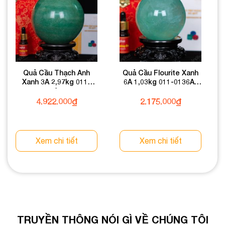
Quả Cầu Thạch Anh
Quả Cầu Flourite Xanh
Xanh 3A 2,97kg 011-
6A 1,03kg 011-0136A-
0933A-2,97
1,03
4.922.000
₫
2.175.000
₫
Xem chi tiết
Xem chi tiết
TRUYỀN THÔNG NÓI GÌ VỀ CHÚNG TÔI