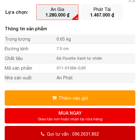
XÓA
An Gia
Phát Tài
Lựa chọn:
1.280.000
₫
1.467.000
₫
Thông tin sản phẩm
Trọng lượng
0.65 kg
Đường kính
7.5 cm
Chất liệu
Đá Fluorite Xanh tự nhiên
Mã sản phẩm
011-0136A-0,65
Nhà sản xuất
An Phát
Thêm vào giỏ
MUA NGAY
Giao tận nơi hoặc nhận tại cửa hàng
Gọi tư vấn : 096.2631.862