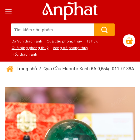
Chuyển
đến
nội
dung
Tìm
kiếm:
Đá Vụn thạch anh
Quả cầu phong thuỷ
Tỳ hưu
Quà tặng phong thuỷ
Vòng đá phong thủy
Hốc thạch anh
Trang chủ
Quả Cầu Fluorite Xanh 6A 0,65kg 011-0136A-0,