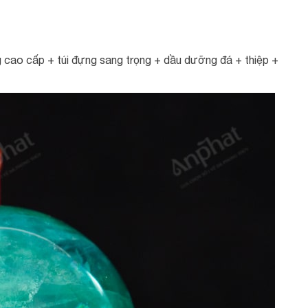
 cao cấp + túi đựng sang trọng + dầu dưỡng đá + thiệp +