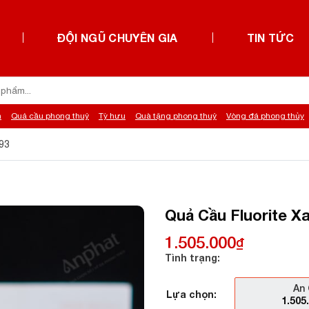
ĐỘI NGŨ CHUYÊN GIA
TIN TỨC
h
Quả cầu phong thuỷ
Tỳ hưu
Quà tặng phong thuỷ
Vòng đá phong thủy
93
Quả Cầu Fluorite Xa
1.505.000
₫
Tình trạng:
An 
Lựa chọn:
1.505