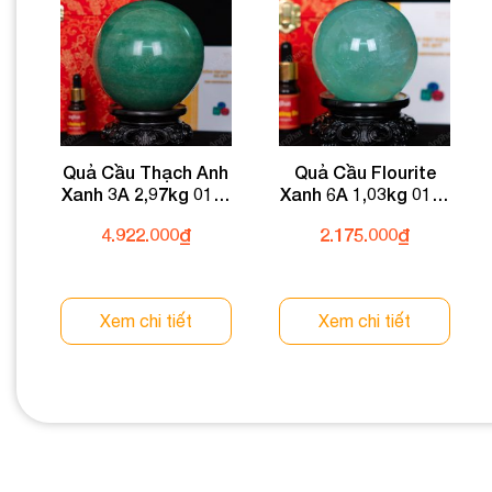
Quả Cầu Thạch Anh
Quả Cầu Flourite
Xanh 3A 2,97kg 011-
Xanh 6A 1,03kg 011-
0933A-2,97
0136A-1,03
4.922.000
₫
2.175.000
₫
Xem chi tiết
Xem chi tiết