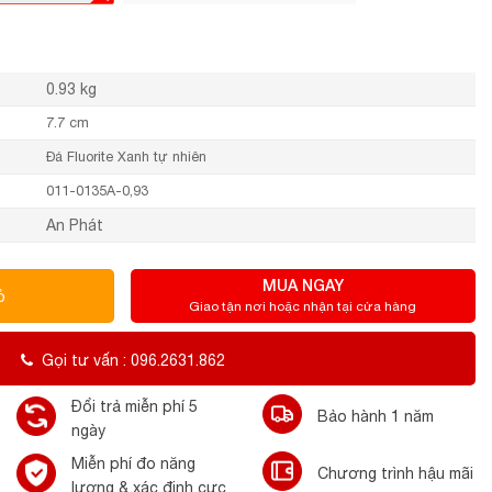
0.93 kg
7.7 cm
Đá Fluorite Xanh tự nhiên
011-0135A-0,93
An Phát
MUA NGAY
ỏ
Giao tận nơi hoặc nhận tại cửa hàng
Gọi tư vấn : 096.2631.862
Đổi trả miễn phí 5
Bảo hành 1 năm
ngày
Miễn phí đo năng
Chương trình hậu mãi
lượng & xác định cực