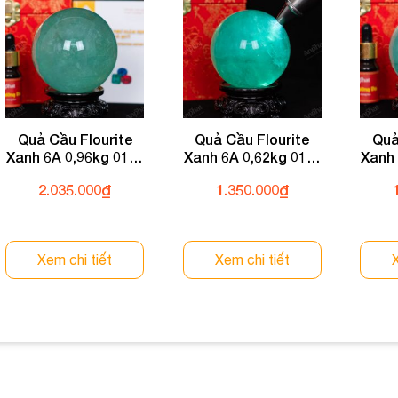
Quả Cầu Flourite
Quả Cầu Flourite
Quả
Xanh 6A 0,96kg 011-
Xanh 6A 0,62kg 011-
Xanh 
0136A-0,96
0136A-0,62
2.035.000
₫
1.350.000
₫
Xem chi tiết
Xem chi tiết