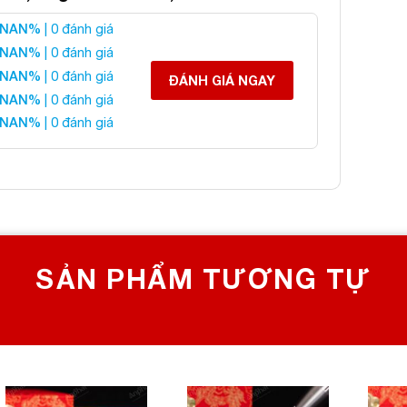
NAN%
| 0 đánh giá
ầu Fluorite Xanh 5A
NAN%
| 0 đánh giá
NAN%
| 0 đánh giá
ĐÁNH GIÁ NGAY
NAN%
| 0 đánh giá
 liên hệ:
NAN%
| 0 đánh giá
 CHỌN SỐ 1 VỀ ĐÁ PHONG THỦY
Bích, Hoàng Mai, Hà Nội
0982 627 166
yanphat@gmail.com
SẢN PHẨM TƯƠNG TỰ