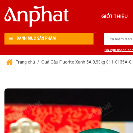
Chuyển
đến
GIỚI THIỆU
nội
dung
Tìm
DANH MỤC SẢN PHẨM
kiếm:
Đá Vụn thạch an
Trang chủ
Quả Cầu Fluorite Xanh 5A 0,93kg 011-0135A-0,