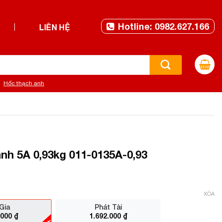
Hotline: 0982.627.166
LIÊN HỆ
Hốc thạch anh
nh 5A 0,93kg 011-0135A-0,93
XÓA
Gia
Phát Tài
.000
₫
1.692.000
₫