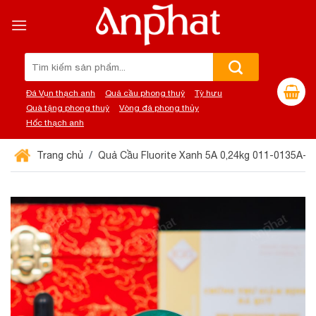
Chuyển
đến
nội
dung
Tìm
kiếm:
Đá Vụn thạch anh
Quả cầu phong thuỷ
Tỳ hưu
Quà tặng phong thuỷ
Vòng đá phong thủy
Hốc thạch anh
Trang chủ
Quả Cầu Fluorite Xanh 5A 0,24kg 011-0135A-0,