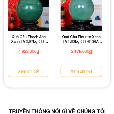
Quả Cầu Thạch Anh
Quả Cầu Flourite Xanh
Xanh 3A 2,97kg 011-
6A 1,03kg 011-0136A-
0933A-2,97
1,03
4.922.000
₫
2.175.000
₫
Xem chi tiết
Xem chi tiết
TRUYỀN THÔNG NÓI GÌ VỀ CHÚNG TÔI