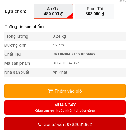
XÓA
An Gia
Phát Tài
Lựa chọn:
489.000
₫
663.000
₫
Thông tin sản phẩm
Trọng lượng
0.24 kg
Đường kính
4.9 cm
Chất liệu
Đá Fluorite Xanh tự nhiên
Mã sản phẩm
011-0135A-0,24
Nhà sản xuất
An Phát
Thêm vào giỏ
MUA NGAY
Giao tận nơi hoặc nhận tại cửa hàng
Gọi tư vấn : 096.2631.862