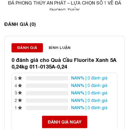
ĐÁ PHONG THỦY AN PHÁT – LỰA CHỌN SỐ 1 VỀ ĐÁ
PHONG THỦY
Địa chỉ: 60/69 Bùi Huy Bích, Hoàng Mai, Hà Nội
ĐÁNH GIÁ (0)
Điện thoại: 0982 627 166
Email:
daphongthuyanphat@gmail.com
ĐÁNH GIÁ
BÌNH LUẬN
0 đánh giá cho
Quả Cầu Fluorite Xanh 5A
0,24kg 011-0135A-0,24
NAN%
| 0 đánh giá
5
NAN%
| 0 đánh giá
4
NAN%
| 0 đánh giá
3
NAN%
| 0 đánh giá
2
NAN%
| 0 đánh giá
1
ĐÁNH GIÁ NGAY